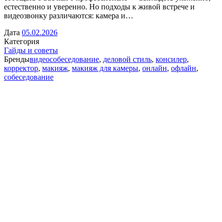
естественно и уверенно. Но подходы к живой встрече и
видеозвонку различаются: камера и…
Дата
05.02.2026
Категория
Гайды и советы
Бренды
видеособеседование
,
деловой стиль
,
консилер
,
корректор
,
макияж
,
макияж для камеры
,
онлайн
,
офлайн
,
собеседование