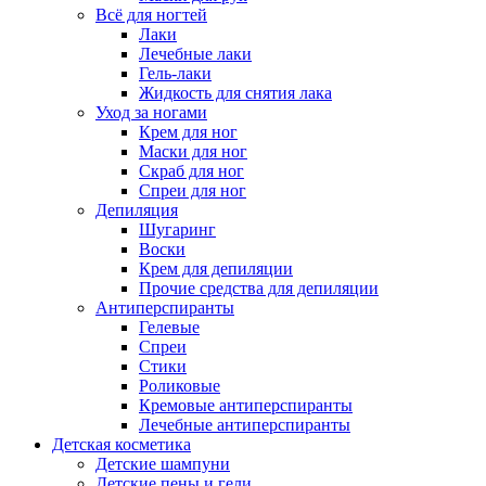
Всё для ногтей
Лаки
Лечебные лаки
Гель-лаки
Жидкость для снятия лака
Уход за ногами
Крем для ног
Маски для ног
Скраб для ног
Спреи для ног
Депиляция
Шугаринг
Воски
Крем для депиляции
Прочие средства для депиляции
Антиперспиранты
Гелевые
Спреи
Стики
Роликовые
Кремовые антиперспиранты
Лечебные антиперспиранты
Детская косметика
Детские шампуни
Детские пены и гели