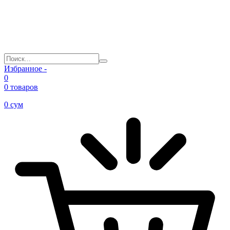
Избранное -
0
0 товаров
0
сум