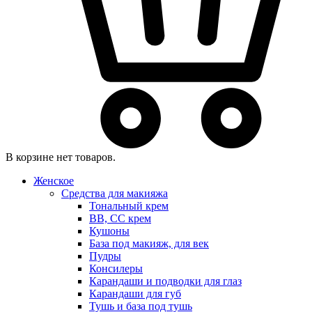
В корзине нет товаров.
Женское
Средства для макияжа
Тональный крем
BB, CC крем
Кушоны
База под макияж, для век
Пудры
Консилеры
Карандаши и подводки для глаз
Карандаши для губ
Тушь и база под тушь