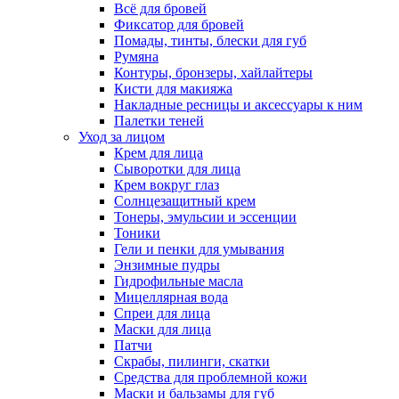
Всё для бровей
Фиксатор для бровей
Помады, тинты, блески для губ
Румяна
Контуры, бронзеры, хайлайтеры
Кисти для макияжа
Накладные ресницы и аксессуары к ним
Палетки теней
Уход за лицом
Крем для лица
Сыворотки для лица
Крем вокруг глаз
Солнцезащитный крем
Тонеры, эмульсии и эссенции
Тоники
Гели и пенки для умывания
Энзимные пудры
Гидрофильные масла
Мицеллярная вода
Спреи для лица
Маски для лица
Патчи
Скрабы, пилинги, скатки
Средства для проблемной кожи
Маски и бальзамы для губ