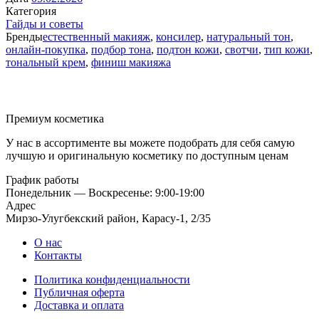
Категория
Гайды и советы
Бренды
естественный макияж
,
консилер
,
натуральный тон
,
онлайн-покупка
,
подбор тона
,
подтон кожи
,
свотчи
,
тип кожи
,
тональный крем
,
финиш макияжа
Премиум косметика
У нас в ассортименте вы можете подобрать для себя самую
лучшую и оригинальную косметику по доступным ценам
График работы
Понедельник — Воскресенье: 9:00-19:00
Адрес
Мирзо-Улугбекский район, Карасу-1, 2/35
О нас
Контакты
Политика конфиденциальности
Публичная оферта
Доставка и оплата