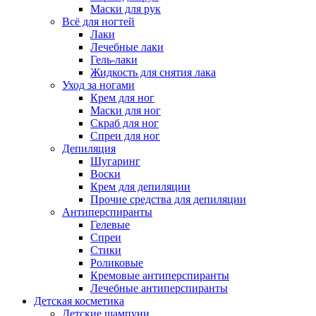
Маски для рук
Всё для ногтей
Лаки
Лечебные лаки
Гель-лаки
Жидкость для снятия лака
Уход за ногами
Крем для ног
Маски для ног
Скраб для ног
Спреи для ног
Депиляция
Шугаринг
Воски
Крем для депиляции
Прочие средства для депиляции
Антиперспиранты
Гелевые
Спреи
Стики
Роликовые
Кремовые антиперспиранты
Лечебные антиперспиранты
Детская косметика
Детские шампуни