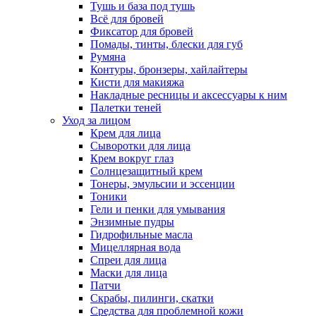
Тушь и база под тушь
Всё для бровей
Фиксатор для бровей
Помады, тинты, блески для губ
Румяна
Контуры, бронзеры, хайлайтеры
Кисти для макияжа
Накладные ресницы и аксессуары к ним
Палетки теней
Уход за лицом
Крем для лица
Сыворотки для лица
Крем вокруг глаз
Солнцезащитный крем
Тонеры, эмульсии и эссенции
Тоники
Гели и пенки для умывания
Энзимные пудры
Гидрофильные масла
Мицеллярная вода
Спреи для лица
Маски для лица
Патчи
Скрабы, пилинги, скатки
Средства для проблемной кожи