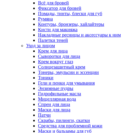
Всё для бровей
Фиксатор для бровей
Помады, тинты, блески для губ
Румяна
Контуры, бронзеры, хайлайтеры
Кисти для макияжа
Накладные ресницы и аксессуары к ним
Палетки теней
Уход за лицом
Крем для лица
Сыворотки для лица
Крем вокруг глаз
Солнцезащитный крем
Тонеры, эмульсии и эссенции
Тоники
Гели и пенки для умывания
Энзимные пудры
Гидрофильные масла
Мицеллярная вода
Спреи для лица
Маски для лица
Патчи
Скрабы, пилинги, скатки
Средства для проблемной кожи
Маски и бальзамы для губ