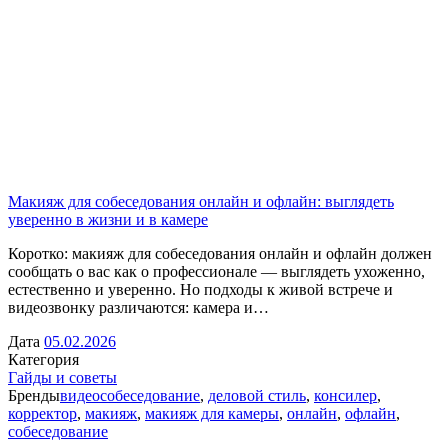
Макияж для собеседования онлайн и офлайн: выглядеть
уверенно в жизни и в камере
Коротко: макияж для собеседования онлайн и офлайн должен
сообщать о вас как о профессионале — выглядеть ухоженно,
естественно и уверенно. Но подходы к живой встрече и
видеозвонку различаются: камера и…
Дата
05.02.2026
Категория
Гайды и советы
Бренды
видеособеседование
,
деловой стиль
,
консилер
,
корректор
,
макияж
,
макияж для камеры
,
онлайн
,
офлайн
,
собеседование