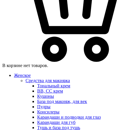
В корзине нет товаров.
Женское
Средства для макияжа
Тональный крем
BB, CC крем
Кушоны
База под макияж, для век
Пудры
Консилеры
Карандаши и подводки для глаз
Карандаши для губ
Тушь и база под тушь