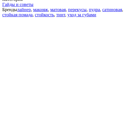
Гайды и советы
Бренды
лайнер
,
макияж
,
матовая
,
перекусы
,
пудра
,
сатиновая
,
стойкая помада
,
стойкость
,
тинт
,
уход за губами