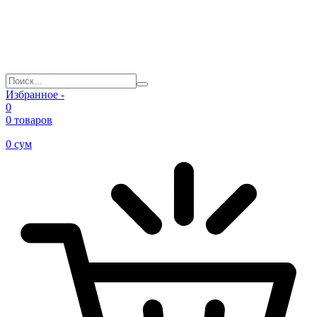
Избранное -
0
0 товаров
0
сум