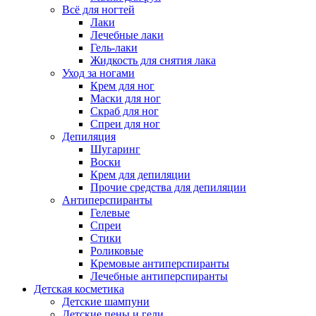
Всё для ногтей
Лаки
Лечебные лаки
Гель-лаки
Жидкость для снятия лака
Уход за ногами
Крем для ног
Маски для ног
Скраб для ног
Спреи для ног
Депиляция
Шугаринг
Воски
Крем для депиляции
Прочие средства для депиляции
Антиперспиранты
Гелевые
Спреи
Стики
Роликовые
Кремовые антиперспиранты
Лечебные антиперспиранты
Детская косметика
Детские шампуни
Детские пены и гели