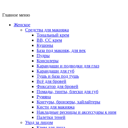
Главное меню
Женское
Средства для макияжа
Тональный крем
BB, CC крем
Кушоны
База под макияж, для век
Пудры
Консилеры
Карандаши и подводки для глаз
Карандаши для губ
Тушь и база под тушь
Всё для бровей
Фиксатор для бровей
Помады, тинты, блески для губ
Румяна
Контуры, бронзеры, хайлайтеры
Кисти для макияжа
Накладные ресницы и аксессуары к ним
Палетки теней
Уход за лицом
Крем для лица