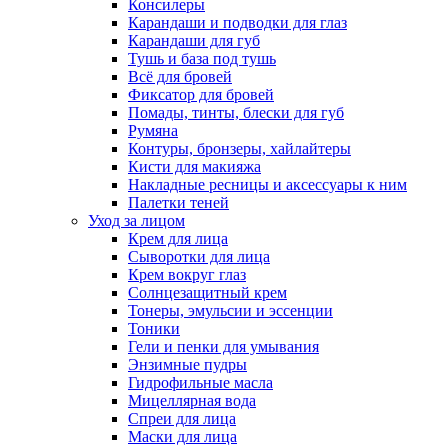
Консилеры
Карандаши и подводки для глаз
Карандаши для губ
Тушь и база под тушь
Всё для бровей
Фиксатор для бровей
Помады, тинты, блески для губ
Румяна
Контуры, бронзеры, хайлайтеры
Кисти для макияжа
Накладные ресницы и аксессуары к ним
Палетки теней
Уход за лицом
Крем для лица
Сыворотки для лица
Крем вокруг глаз
Солнцезащитный крем
Тонеры, эмульсии и эссенции
Тоники
Гели и пенки для умывания
Энзимные пудры
Гидрофильные масла
Мицеллярная вода
Спреи для лица
Маски для лица