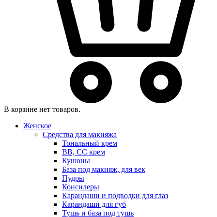
В корзине нет товаров.
Женское
Средства для макияжа
Тональный крем
BB, CC крем
Кушоны
База под макияж, для век
Пудры
Консилеры
Карандаши и подводки для глаз
Карандаши для губ
Тушь и база под тушь