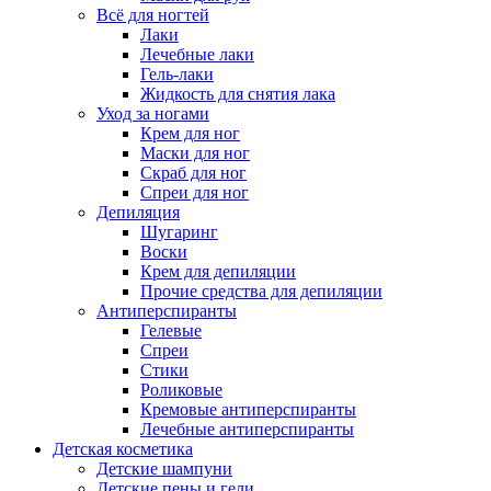
Всё для ногтей
Лаки
Лечебные лаки
Гель-лаки
Жидкость для снятия лака
Уход за ногами
Крем для ног
Маски для ног
Скраб для ног
Спреи для ног
Депиляция
Шугаринг
Воски
Крем для депиляции
Прочие средства для депиляции
Антиперспиранты
Гелевые
Спреи
Стики
Роликовые
Кремовые антиперспиранты
Лечебные антиперспиранты
Детская косметика
Детские шампуни
Детские пены и гели