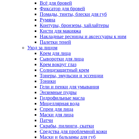
Всё для бровей
Фиксатор для бровей
Помады, тинты, блески для губ
Румяна
Контуры, бронзеры, хайлайтеры
Кисти для макияжа
Накладные ресницы и аксессуары к ним
Палетки теней
Уход за лицом
Крем для лица
Сыворотки для лица
Крем вокруг глаз
Солнцезащитный крем
Тонеры, эмульсии и эссенции
Тоники
Гели и пенки для умывания
Энзимные пудры
Гидрофильные масла
Мицеллярная вода
Спреи для лица
Маски для лица
Патчи
Скрабы, пилинги, скатки
Средства для проблемной кожи
Маски и бальзамы для губ