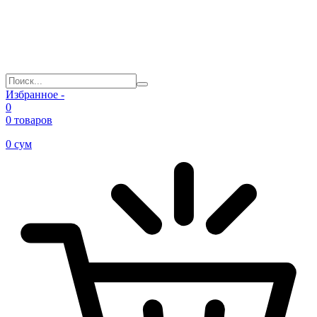
Избранное -
0
0 товаров
0
сум