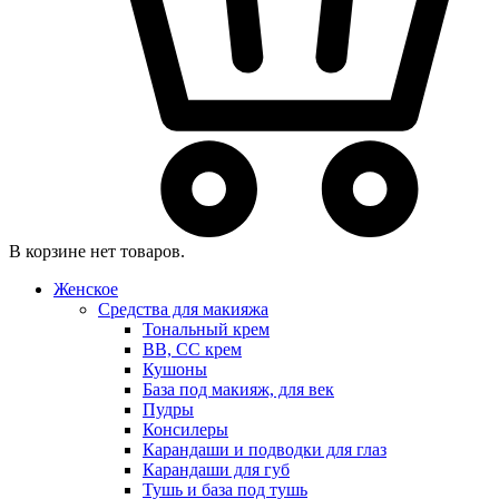
В корзине нет товаров.
Женское
Средства для макияжа
Тональный крем
BB, CC крем
Кушоны
База под макияж, для век
Пудры
Консилеры
Карандаши и подводки для глаз
Карандаши для губ
Тушь и база под тушь