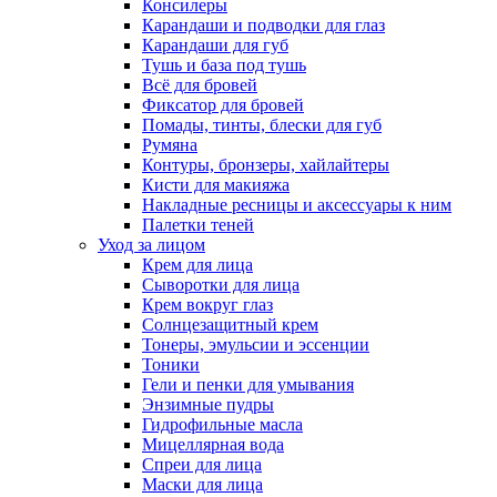
Консилеры
Карандаши и подводки для глаз
Карандаши для губ
Тушь и база под тушь
Всё для бровей
Фиксатор для бровей
Помады, тинты, блески для губ
Румяна
Контуры, бронзеры, хайлайтеры
Кисти для макияжа
Накладные ресницы и аксессуары к ним
Палетки теней
Уход за лицом
Крем для лица
Сыворотки для лица
Крем вокруг глаз
Солнцезащитный крем
Тонеры, эмульсии и эссенции
Тоники
Гели и пенки для умывания
Энзимные пудры
Гидрофильные масла
Мицеллярная вода
Спреи для лица
Маски для лица