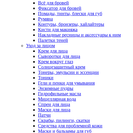
Всё для бровей
Фиксатор для бровей
Помады, тинты, блески для губ
Румяна
Контуры, бронзеры, хайлайтеры
Кисти для макияжа
Накладные ресницы и аксессуары к ним
Палетки теней
Уход за лицом
Крем для лица
Сыворотки для лица
Крем вокруг глаз
Солнцезащитный крем
Тонеры, эмульсии и эссенции
Тоники
Гели и пенки для умывания
Энзимные пудры
Гидрофильные масла
Мицеллярная вода
Спреи для лица
Маски для лица
Патчи
Скрабы, пилинги, скатки
Средства для проблемной кожи
Маски и бальзамы для губ