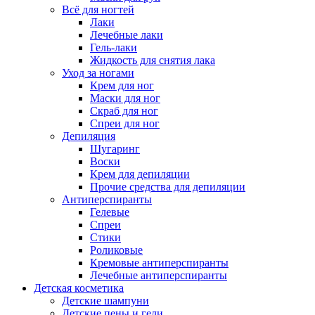
Всё для ногтей
Лаки
Лечебные лаки
Гель-лаки
Жидкость для снятия лака
Уход за ногами
Крем для ног
Маски для ног
Скраб для ног
Спреи для ног
Депиляция
Шугаринг
Воски
Крем для депиляции
Прочие средства для депиляции
Антиперспиранты
Гелевые
Спреи
Стики
Роликовые
Кремовые антиперспиранты
Лечебные антиперспиранты
Детская косметика
Детские шампуни
Детские пены и гели