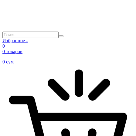
Избранное -
0
0 товаров
0
сум