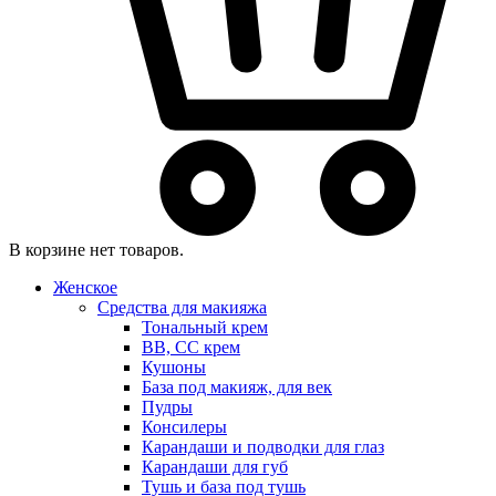
В корзине нет товаров.
Женское
Средства для макияжа
Тональный крем
BB, CC крем
Кушоны
База под макияж, для век
Пудры
Консилеры
Карандаши и подводки для глаз
Карандаши для губ
Тушь и база под тушь