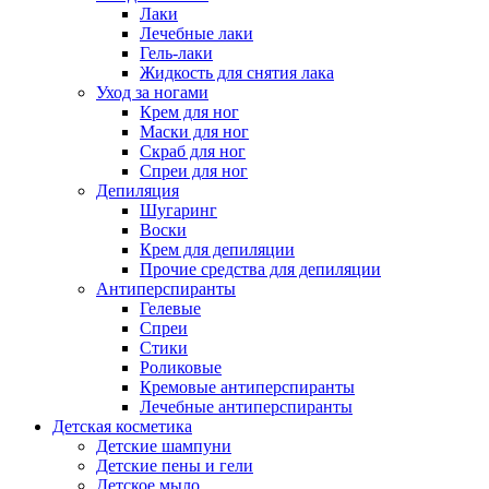
Лаки
Лечебные лаки
Гель-лаки
Жидкость для снятия лака
Уход за ногами
Крем для ног
Маски для ног
Скраб для ног
Спреи для ног
Депиляция
Шугаринг
Воски
Крем для депиляции
Прочие средства для депиляции
Антиперспиранты
Гелевые
Спреи
Стики
Роликовые
Кремовые антиперспиранты
Лечебные антиперспиранты
Детская косметика
Детские шампуни
Детские пены и гели
Детское мыло