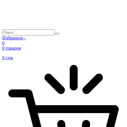
Избранное -
0
0 товаров
0
сум