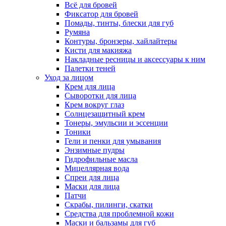
Всё для бровей
Фиксатор для бровей
Помады, тинты, блески для губ
Румяна
Контуры, бронзеры, хайлайтеры
Кисти для макияжа
Накладные ресницы и аксессуары к ним
Палетки теней
Уход за лицом
Крем для лица
Сыворотки для лица
Крем вокруг глаз
Солнцезащитный крем
Тонеры, эмульсии и эссенции
Тоники
Гели и пенки для умывания
Энзимные пудры
Гидрофильные масла
Мицеллярная вода
Спреи для лица
Маски для лица
Патчи
Скрабы, пилинги, скатки
Средства для проблемной кожи
Маски и бальзамы для губ