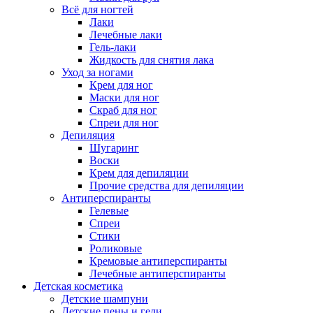
Всё для ногтей
Лаки
Лечебные лаки
Гель-лаки
Жидкость для снятия лака
Уход за ногами
Крем для ног
Маски для ног
Скраб для ног
Спреи для ног
Депиляция
Шугаринг
Воски
Крем для депиляции
Прочие средства для депиляции
Антиперспиранты
Гелевые
Спреи
Стики
Роликовые
Кремовые антиперспиранты
Лечебные антиперспиранты
Детская косметика
Детские шампуни
Детские пены и гели