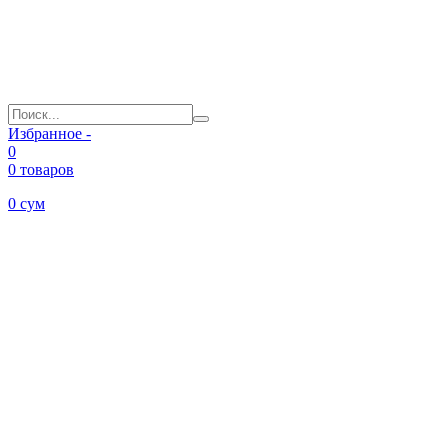
Избранное -
0
0 товаров
0
сум