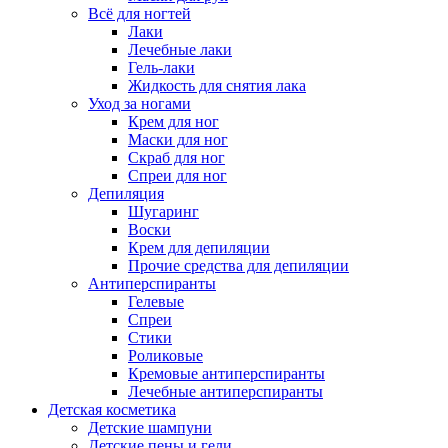
Всё для ногтей
Лаки
Лечебные лаки
Гель-лаки
Жидкость для снятия лака
Уход за ногами
Крем для ног
Маски для ног
Скраб для ног
Спреи для ног
Депиляция
Шугаринг
Воски
Крем для депиляции
Прочие средства для депиляции
Антиперспиранты
Гелевые
Спреи
Стики
Роликовые
Кремовые антиперспиранты
Лечебные антиперспиранты
Детская косметика
Детские шампуни
Детские пены и гели