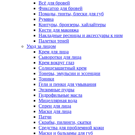
Всё для бровей
Фиксатор для бровей
Помады, тинты, блески для губ
Румяна
Контуры, бронзеры, хайлайтеры
Кисти для макияжа
Накладные ресницы и аксессуары к ним
Палетки теней
Уход за лицом
Крем для лица
Сыворотки для лица
Крем вокруг глаз
Солнцезащитный крем
Тонеры, эмульсии и эссенции
Тоники
Гели и пенки для умывания
Энзимные пудры
Гидрофильные масла
Мицеллярная вода
Спреи для лица
Маски для лица
Патчи
Скрабы, пилинги, скатки
Средства для проблемной кожи
Маски и бальзамы для губ