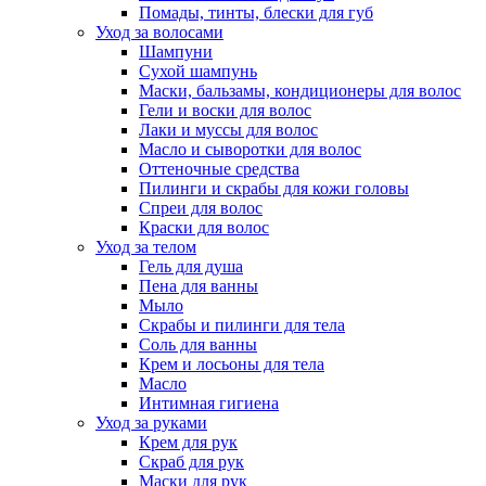
Помады, тинты, блески для губ
Уход за волосами
Шампуни
Сухой шампунь
Маски, бальзамы, кондиционеры для волос
Гели и воски для волос
Лаки и муссы для волос
Масло и сыворотки для волос
Оттеночные средства
Пилинги и скрабы для кожи головы
Спреи для волос
Краски для волос
Уход за телом
Гель для душа
Пена для ванны
Мыло
Скрабы и пилинги для тела
Соль для ванны
Крем и лосьоны для тела
Масло
Интимная гигиена
Уход за руками
Крем для рук
Скраб для рук
Маски для рук