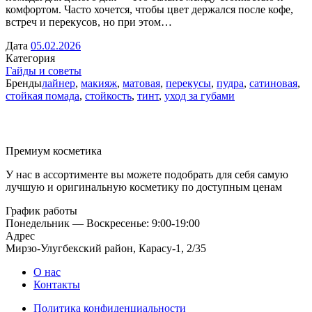
комфортом. Часто хочется, чтобы цвет держался после кофе,
встреч и перекусов, но при этом…
Дата
05.02.2026
Категория
Гайды и советы
Бренды
лайнер
,
макияж
,
матовая
,
перекусы
,
пудра
,
сатиновая
,
стойкая помада
,
стойкость
,
тинт
,
уход за губами
Премиум косметика
У нас в ассортименте вы можете подобрать для себя самую
лучшую и оригинальную косметику по доступным ценам
График работы
Понедельник — Воскресенье: 9:00-19:00
Адрес
Мирзо-Улугбекский район, Карасу-1, 2/35
О нас
Контакты
Политика конфиденциальности