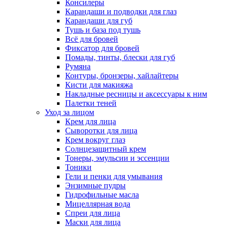
Консилеры
Карандаши и подводки для глаз
Карандаши для губ
Тушь и база под тушь
Всё для бровей
Фиксатор для бровей
Помады, тинты, блески для губ
Румяна
Контуры, бронзеры, хайлайтеры
Кисти для макияжа
Накладные ресницы и аксессуары к ним
Палетки теней
Уход за лицом
Крем для лица
Сыворотки для лица
Крем вокруг глаз
Солнцезащитный крем
Тонеры, эмульсии и эссенции
Тоники
Гели и пенки для умывания
Энзимные пудры
Гидрофильные масла
Мицеллярная вода
Спреи для лица
Маски для лица