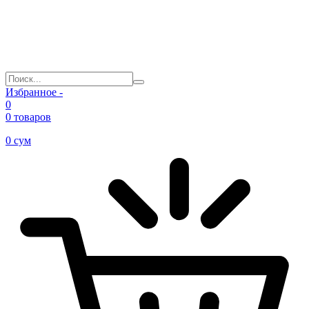
Избранное -
0
0 товаров
0
сум