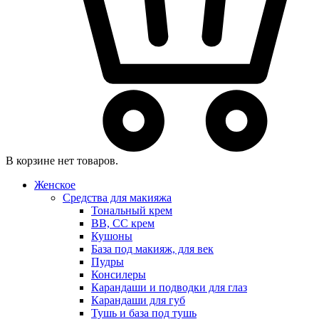
В корзине нет товаров.
Женское
Средства для макияжа
Тональный крем
BB, CC крем
Кушоны
База под макияж, для век
Пудры
Консилеры
Карандаши и подводки для глаз
Карандаши для губ
Тушь и база под тушь