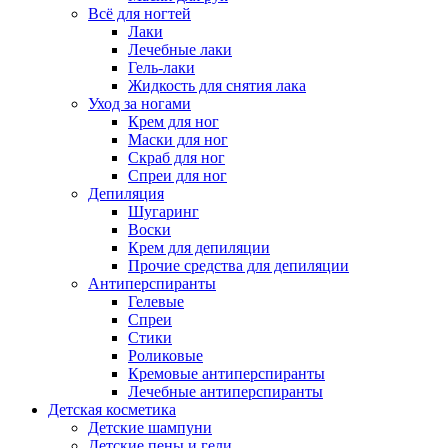
Всё для ногтей
Лаки
Лечебные лаки
Гель-лаки
Жидкость для снятия лака
Уход за ногами
Крем для ног
Маски для ног
Скраб для ног
Спреи для ног
Депиляция
Шугаринг
Воски
Крем для депиляции
Прочие средства для депиляции
Антиперспиранты
Гелевые
Спреи
Стики
Роликовые
Кремовые антиперспиранты
Лечебные антиперспиранты
Детская косметика
Детские шампуни
Детские пены и гели