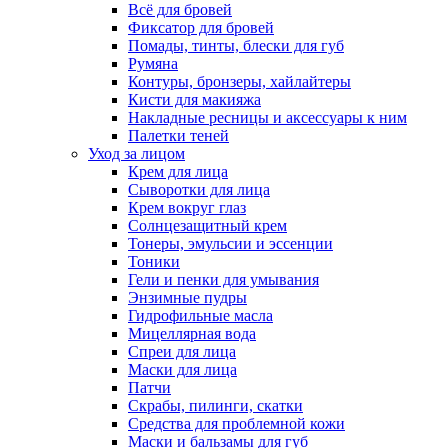
Всё для бровей
Фиксатор для бровей
Помады, тинты, блески для губ
Румяна
Контуры, бронзеры, хайлайтеры
Кисти для макияжа
Накладные ресницы и аксессуары к ним
Палетки теней
Уход за лицом
Крем для лица
Сыворотки для лица
Крем вокруг глаз
Солнцезащитный крем
Тонеры, эмульсии и эссенции
Тоники
Гели и пенки для умывания
Энзимные пудры
Гидрофильные масла
Мицеллярная вода
Спреи для лица
Маски для лица
Патчи
Скрабы, пилинги, скатки
Средства для проблемной кожи
Маски и бальзамы для губ