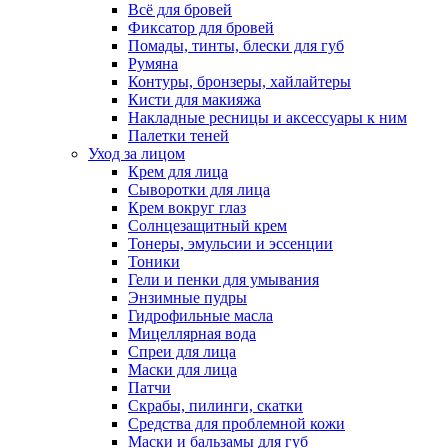
Всё для бровей
Фиксатор для бровей
Помады, тинты, блески для губ
Румяна
Контуры, бронзеры, хайлайтеры
Кисти для макияжа
Накладные ресницы и аксессуары к ним
Палетки теней
Уход за лицом
Крем для лица
Сыворотки для лица
Крем вокруг глаз
Солнцезащитный крем
Тонеры, эмульсии и эссенции
Тоники
Гели и пенки для умывания
Энзимные пудры
Гидрофильные масла
Мицеллярная вода
Спреи для лица
Маски для лица
Патчи
Скрабы, пилинги, скатки
Средства для проблемной кожи
Маски и бальзамы для губ