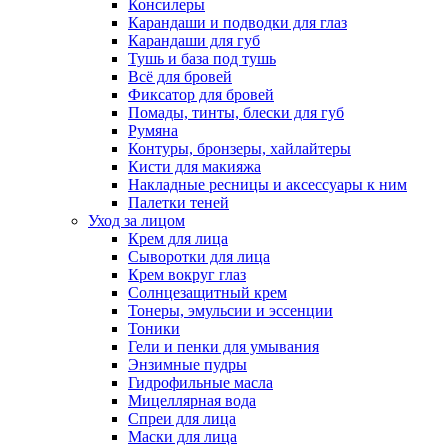
Консилеры
Карандаши и подводки для глаз
Карандаши для губ
Тушь и база под тушь
Всё для бровей
Фиксатор для бровей
Помады, тинты, блески для губ
Румяна
Контуры, бронзеры, хайлайтеры
Кисти для макияжа
Накладные ресницы и аксессуары к ним
Палетки теней
Уход за лицом
Крем для лица
Сыворотки для лица
Крем вокруг глаз
Солнцезащитный крем
Тонеры, эмульсии и эссенции
Тоники
Гели и пенки для умывания
Энзимные пудры
Гидрофильные масла
Мицеллярная вода
Спреи для лица
Маски для лица