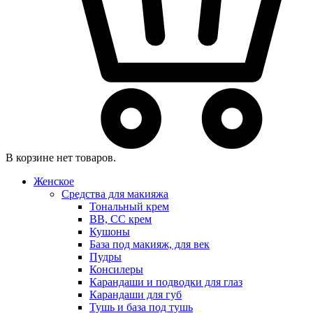
В корзине нет товаров.
Женское
Средства для макияжа
Тональный крем
BB, CC крем
Кушоны
База под макияж, для век
Пудры
Консилеры
Карандаши и подводки для глаз
Карандаши для губ
Тушь и база под тушь