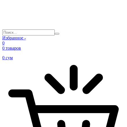
Избранное -
0
0 товаров
0
сум