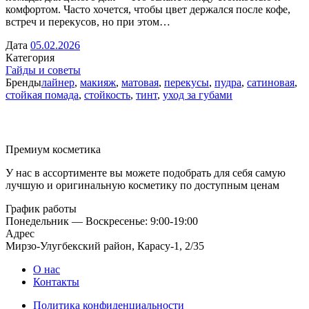
комфортом. Часто хочется, чтобы цвет держался после кофе,
встреч и перекусов, но при этом…
Дата
05.02.2026
Категория
Гайды и советы
Бренды
лайнер
,
макияж
,
матовая
,
перекусы
,
пудра
,
сатиновая
,
стойкая помада
,
стойкость
,
тинт
,
уход за губами
Премиум косметика
У нас в ассортименте вы можете подобрать для себя самую
лучшую и оригинальную косметику по доступным ценам
График работы
Понедельник — Воскресенье: 9:00-19:00
Адрес
Мирзо-Улугбекский район, Карасу-1, 2/35
О нас
Контакты
Политика конфиденциальности