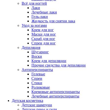
Всё для ногтей
Лаки
Лечебные лаки
Гель-лаки
Жидкость для снятия лака
Уход за ногами
Крем для ног
Маски для ног
Скраб для ног
Спреи для ног
Депиляция
Шугаринг
Воски
Крем для депиляции
Прочие средства для депиляции
Антиперспиранты
Гелевые
Спреи
Стики
Роликовые
Кремовые антиперспиранты
Лечебные антиперспиранты
Детская косметика
Детские шампуни
Детские пены и гели