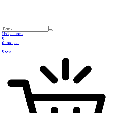
Избранное -
0
0 товаров
0
сум