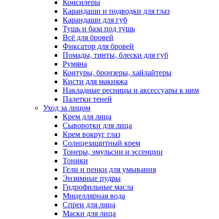
Консилеры
Карандаши и подводки для глаз
Карандаши для губ
Тушь и база под тушь
Всё для бровей
Фиксатор для бровей
Помады, тинты, блески для губ
Румяна
Контуры, бронзеры, хайлайтеры
Кисти для макияжа
Накладные ресницы и аксессуары к ним
Палетки теней
Уход за лицом
Крем для лица
Сыворотки для лица
Крем вокруг глаз
Солнцезащитный крем
Тонеры, эмульсии и эссенции
Тоники
Гели и пенки для умывания
Энзимные пудры
Гидрофильные масла
Мицеллярная вода
Спреи для лица
Маски для лица