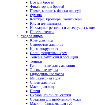
Всё для бровей
Фиксатор для бровей
Помады, тинты, блески для губ
Румяна
Контуры, бронзеры, хайлайтеры
Кисти для макияжа
Накладные ресницы и аксессуары к ним
Палетки теней
Уход за лицом
Крем для лица
Сыворотки для лица
Крем вокруг глаз
Солнцезащитный крем
Тонеры, эмульсии и эссенции
Тоники
Гели и пенки для умывания
Энзимные пудры
Гидрофильные масла
Мицеллярная вода
Спреи для лица
Маски для лица
Патчи
Скрабы, пилинги, скатки
Средства для проблемной кожи
Маски и бальзамы для губ