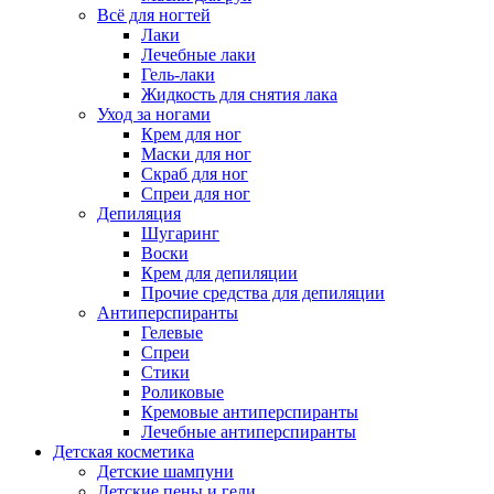
Всё для ногтей
Лаки
Лечебные лаки
Гель-лаки
Жидкость для снятия лака
Уход за ногами
Крем для ног
Маски для ног
Скраб для ног
Спреи для ног
Депиляция
Шугаринг
Воски
Крем для депиляции
Прочие средства для депиляции
Антиперспиранты
Гелевые
Спреи
Стики
Роликовые
Кремовые антиперспиранты
Лечебные антиперспиранты
Детская косметика
Детские шампуни
Детские пены и гели