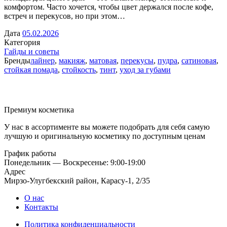
комфортом. Часто хочется, чтобы цвет держался после кофе,
встреч и перекусов, но при этом…
Дата
05.02.2026
Категория
Гайды и советы
Бренды
лайнер
,
макияж
,
матовая
,
перекусы
,
пудра
,
сатиновая
,
стойкая помада
,
стойкость
,
тинт
,
уход за губами
Премиум косметика
У нас в ассортименте вы можете подобрать для себя самую
лучшую и оригинальную косметику по доступным ценам
График работы
Понедельник — Воскресенье: 9:00-19:00
Адрес
Мирзо-Улугбекский район, Карасу-1, 2/35
О нас
Контакты
Политика конфиденциальности