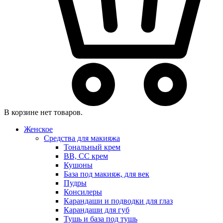
В корзине нет товаров.
Женское
Средства для макияжа
Тональный крем
BB, CC крем
Кушоны
База под макияж, для век
Пудры
Консилеры
Карандаши и подводки для глаз
Карандаши для губ
Тушь и база под тушь