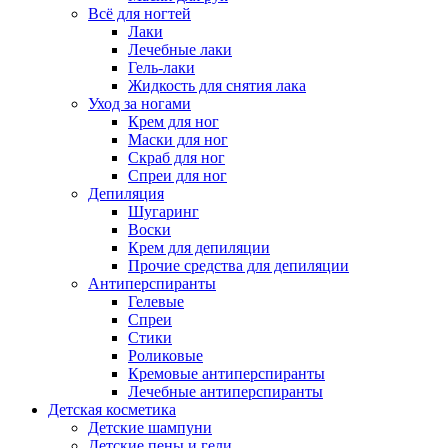
Всё для ногтей
Лаки
Лечебные лаки
Гель-лаки
Жидкость для снятия лака
Уход за ногами
Крем для ног
Маски для ног
Скраб для ног
Спреи для ног
Депиляция
Шугаринг
Воски
Крем для депиляции
Прочие средства для депиляции
Антиперспиранты
Гелевые
Спреи
Стики
Роликовые
Кремовые антиперспиранты
Лечебные антиперспиранты
Детская косметика
Детские шампуни
Детские пены и гели