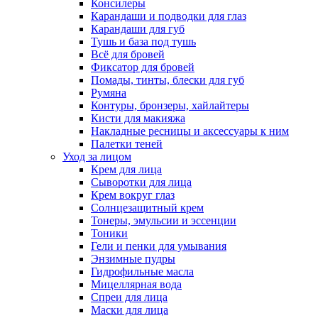
Консилеры
Карандаши и подводки для глаз
Карандаши для губ
Тушь и база под тушь
Всё для бровей
Фиксатор для бровей
Помады, тинты, блески для губ
Румяна
Контуры, бронзеры, хайлайтеры
Кисти для макияжа
Накладные ресницы и аксессуары к ним
Палетки теней
Уход за лицом
Крем для лица
Сыворотки для лица
Крем вокруг глаз
Солнцезащитный крем
Тонеры, эмульсии и эссенции
Тоники
Гели и пенки для умывания
Энзимные пудры
Гидрофильные масла
Мицеллярная вода
Спреи для лица
Маски для лица