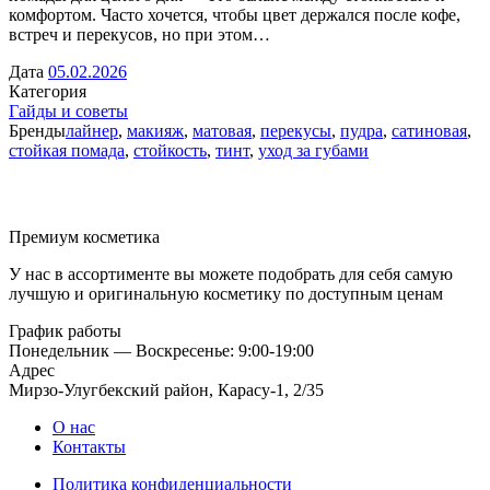
комфортом. Часто хочется, чтобы цвет держался после кофе,
встреч и перекусов, но при этом…
Дата
05.02.2026
Категория
Гайды и советы
Бренды
лайнер
,
макияж
,
матовая
,
перекусы
,
пудра
,
сатиновая
,
стойкая помада
,
стойкость
,
тинт
,
уход за губами
Премиум косметика
У нас в ассортименте вы можете подобрать для себя самую
лучшую и оригинальную косметику по доступным ценам
График работы
Понедельник — Воскресенье: 9:00-19:00
Адрес
Мирзо-Улугбекский район, Карасу-1, 2/35
О нас
Контакты
Политика конфиденциальности