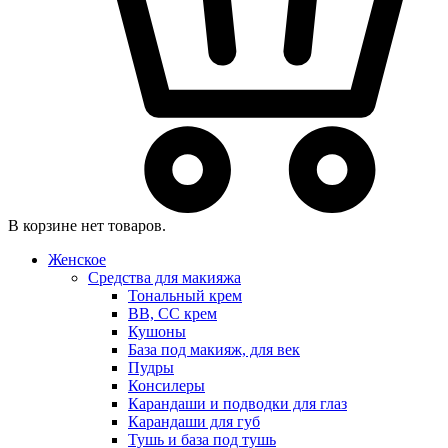
В корзине нет товаров.
Женское
Средства для макияжа
Тональный крем
BB, CC крем
Кушоны
База под макияж, для век
Пудры
Консилеры
Карандаши и подводки для глаз
Карандаши для губ
Тушь и база под тушь