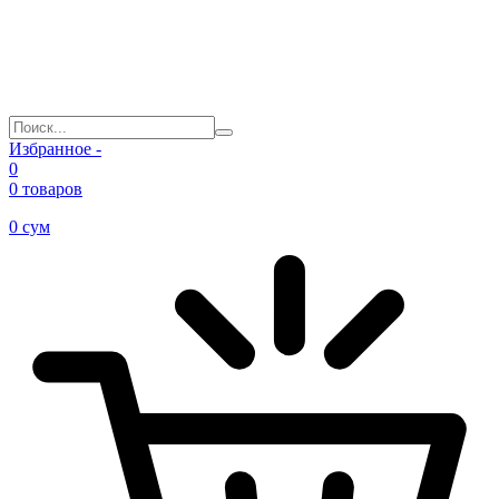
Избранное -
0
0 товаров
0
сум