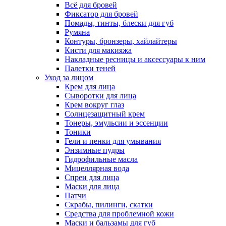
Всё для бровей
Фиксатор для бровей
Помады, тинты, блески для губ
Румяна
Контуры, бронзеры, хайлайтеры
Кисти для макияжа
Накладные ресницы и аксессуары к ним
Палетки теней
Уход за лицом
Крем для лица
Сыворотки для лица
Крем вокруг глаз
Солнцезащитный крем
Тонеры, эмульсии и эссенции
Тоники
Гели и пенки для умывания
Энзимные пудры
Гидрофильные масла
Мицеллярная вода
Спреи для лица
Маски для лица
Патчи
Скрабы, пилинги, скатки
Средства для проблемной кожи
Маски и бальзамы для губ