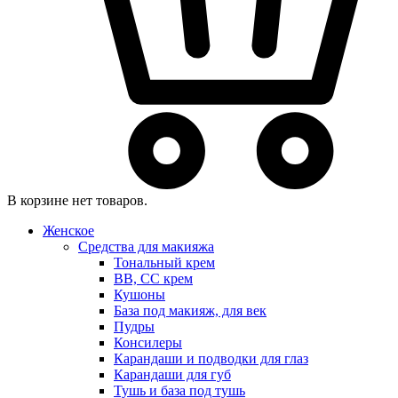
В корзине нет товаров.
Женское
Средства для макияжа
Тональный крем
BB, CC крем
Кушоны
База под макияж, для век
Пудры
Консилеры
Карандаши и подводки для глаз
Карандаши для губ
Тушь и база под тушь