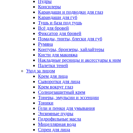
Пудры
Консилеры
Карандаши и подводки для глаз
Карандаши для губ
Тушь и база под тушь
Всё для бровей
Фиксатор для бровей
Помады, тинты, блески для губ
Румяна
Контуры, бронзеры, хайлайтеры
Кисти для макияжа
Накладные ресницы и аксессуары к ним
Палетки теней
Уход за лицом
Крем для лица
Сыворотки для лица
Крем вокруг глаз
Солнцезащитный крем
Тонеры, эмульсии и эссенции
Тоники
Гели и пенки для умывания
Энзимные пудры
Гидрофильные масла
Мицеллярная вода
Спреи для лица