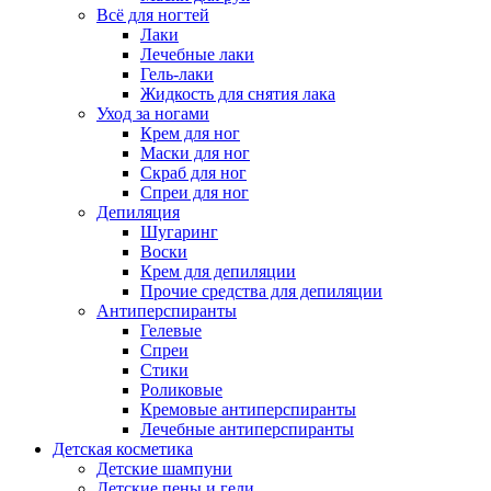
Всё для ногтей
Лаки
Лечебные лаки
Гель-лаки
Жидкость для снятия лака
Уход за ногами
Крем для ног
Маски для ног
Скраб для ног
Спреи для ног
Депиляция
Шугаринг
Воски
Крем для депиляции
Прочие средства для депиляции
Антиперспиранты
Гелевые
Спреи
Стики
Роликовые
Кремовые антиперспиранты
Лечебные антиперспиранты
Детская косметика
Детские шампуни
Детские пены и гели