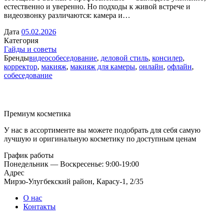
естественно и уверенно. Но подходы к живой встрече и
видеозвонку различаются: камера и…
Дата
05.02.2026
Категория
Гайды и советы
Бренды
видеособеседование
,
деловой стиль
,
консилер
,
корректор
,
макияж
,
макияж для камеры
,
онлайн
,
офлайн
,
собеседование
Премиум косметика
У нас в ассортименте вы можете подобрать для себя самую
лучшую и оригинальную косметику по доступным ценам
График работы
Понедельник — Воскресенье: 9:00-19:00
Адрес
Мирзо-Улугбекский район, Карасу-1, 2/35
О нас
Контакты