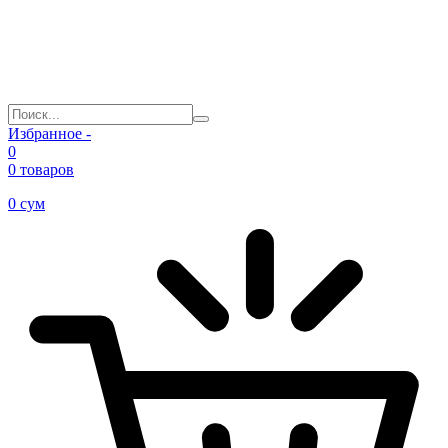
Избранное -
0
0 товаров
0
сум