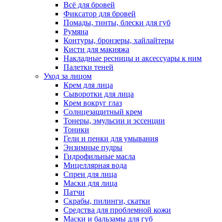
Всё для бровей
Фиксатор для бровей
Помады, тинты, блески для губ
Румяна
Контуры, бронзеры, хайлайтеры
Кисти для макияжа
Накладные ресницы и аксессуары к ним
Палетки теней
Уход за лицом
Крем для лица
Сыворотки для лица
Крем вокруг глаз
Солнцезащитный крем
Тонеры, эмульсии и эссенции
Тоники
Гели и пенки для умывания
Энзимные пудры
Гидрофильные масла
Мицеллярная вода
Спреи для лица
Маски для лица
Патчи
Скрабы, пилинги, скатки
Средства для проблемной кожи
Маски и бальзамы для губ