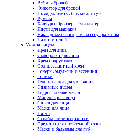
Всё для бровей
Фиксатор для бровей
Помады, тинты, блески для губ
Румяна
Контуры, бронзеры, хайлайтеры
Кисти для макияжа
Накладные ресницы и аксессуары к ним
Палетки теней
Уход за лицом
Крем для лица
Сыворотки для лица
Крем вокруг глаз
Солнцезащитный крем
Тонеры, эмульсии и эссенции
Тоники
Гели и пенки для умывания
Энзимные пудры
Гидрофильные масла
Мицеллярная вода
Спреи для лица
Маски для лица
Патчи
Скрабы, пилинги, скатки
Средства для проблемной кожи
Маски и бальзамы для губ