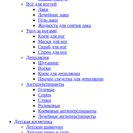
Всё для ногтей
Лаки
Лечебные лаки
Гель-лаки
Жидкость для снятия лака
Уход за ногами
Крем для ног
Маски для ног
Скраб для ног
Спреи для ног
Депиляция
Шугаринг
Воски
Крем для депиляции
Прочие средства для депиляции
Антиперспиранты
Гелевые
Спреи
Стики
Роликовые
Кремовые антиперспиранты
Лечебные антиперспиранты
Детская косметика
Детские шампуни
Детские пены и гели