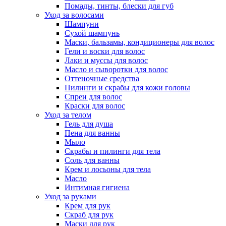
Помады, тинты, блески для губ
Уход за волосами
Шампуни
Сухой шампунь
Маски, бальзамы, кондиционеры для волос
Гели и воски для волос
Лаки и муссы для волос
Масло и сыворотки для волос
Оттеночные средства
Пилинги и скрабы для кожи головы
Спреи для волос
Краски для волос
Уход за телом
Гель для душа
Пена для ванны
Мыло
Скрабы и пилинги для тела
Соль для ванны
Крем и лосьоны для тела
Масло
Интимная гигиена
Уход за руками
Крем для рук
Скраб для рук
Маски для рук