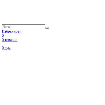
Избранное -
0
0 товаров
0
сум