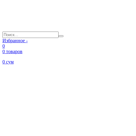
Избранное -
0
0 товаров
0
сум