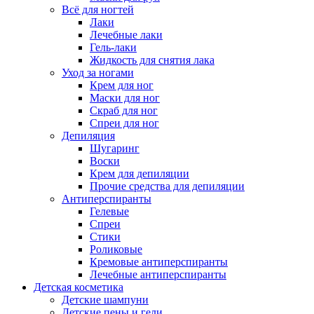
Всё для ногтей
Лаки
Лечебные лаки
Гель-лаки
Жидкость для снятия лака
Уход за ногами
Крем для ног
Маски для ног
Скраб для ног
Спреи для ног
Депиляция
Шугаринг
Воски
Крем для депиляции
Прочие средства для депиляции
Антиперспиранты
Гелевые
Спреи
Стики
Роликовые
Кремовые антиперспиранты
Лечебные антиперспиранты
Детская косметика
Детские шампуни
Детские пены и гели