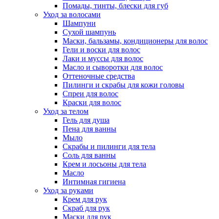
Помады, тинты, блески для губ
Уход за волосами
Шампуни
Сухой шампунь
Маски, бальзамы, кондиционеры для волос
Гели и воски для волос
Лаки и муссы для волос
Масло и сыворотки для волос
Оттеночные средства
Пилинги и скрабы для кожи головы
Спреи для волос
Краски для волос
Уход за телом
Гель для душа
Пена для ванны
Мыло
Скрабы и пилинги для тела
Соль для ванны
Крем и лосьоны для тела
Масло
Интимная гигиена
Уход за руками
Крем для рук
Скраб для рук
Маски для рук