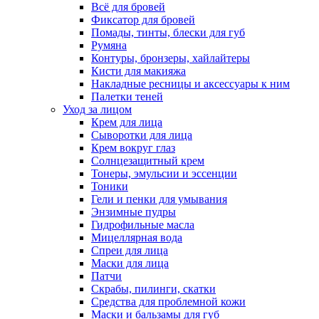
Всё для бровей
Фиксатор для бровей
Помады, тинты, блески для губ
Румяна
Контуры, бронзеры, хайлайтеры
Кисти для макияжа
Накладные ресницы и аксессуары к ним
Палетки теней
Уход за лицом
Крем для лица
Сыворотки для лица
Крем вокруг глаз
Солнцезащитный крем
Тонеры, эмульсии и эссенции
Тоники
Гели и пенки для умывания
Энзимные пудры
Гидрофильные масла
Мицеллярная вода
Спреи для лица
Маски для лица
Патчи
Скрабы, пилинги, скатки
Средства для проблемной кожи
Маски и бальзамы для губ