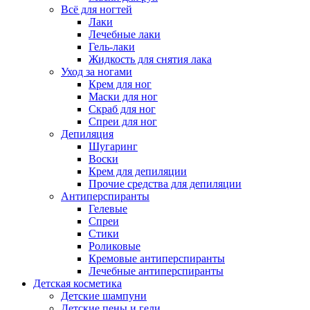
Всё для ногтей
Лаки
Лечебные лаки
Гель-лаки
Жидкость для снятия лака
Уход за ногами
Крем для ног
Маски для ног
Скраб для ног
Спреи для ног
Депиляция
Шугаринг
Воски
Крем для депиляции
Прочие средства для депиляции
Антиперспиранты
Гелевые
Спреи
Стики
Роликовые
Кремовые антиперспиранты
Лечебные антиперспиранты
Детская косметика
Детские шампуни
Детские пены и гели