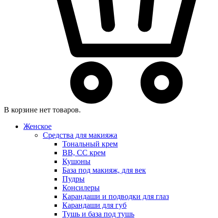
В корзине нет товаров.
Женское
Средства для макияжа
Тональный крем
BB, CC крем
Кушоны
База под макияж, для век
Пудры
Консилеры
Карандаши и подводки для глаз
Карандаши для губ
Тушь и база под тушь