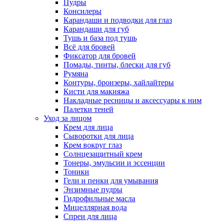
Пудры
Консилеры
Карандаши и подводки для глаз
Карандаши для губ
Тушь и база под тушь
Всё для бровей
Фиксатор для бровей
Помады, тинты, блески для губ
Румяна
Контуры, бронзеры, хайлайтеры
Кисти для макияжа
Накладные ресницы и аксессуары к ним
Палетки теней
Уход за лицом
Крем для лица
Сыворотки для лица
Крем вокруг глаз
Солнцезащитный крем
Тонеры, эмульсии и эссенции
Тоники
Гели и пенки для умывания
Энзимные пудры
Гидрофильные масла
Мицеллярная вода
Спреи для лица