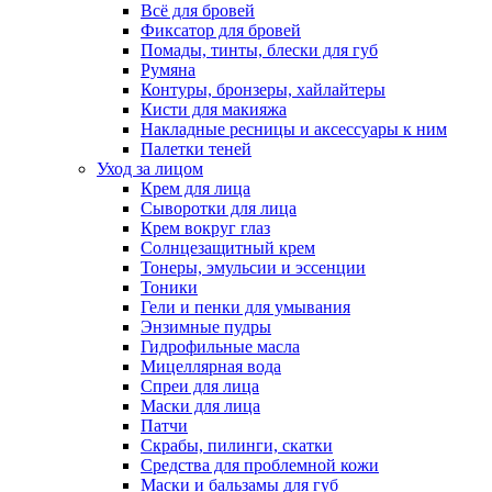
Всё для бровей
Фиксатор для бровей
Помады, тинты, блески для губ
Румяна
Контуры, бронзеры, хайлайтеры
Кисти для макияжа
Накладные ресницы и аксессуары к ним
Палетки теней
Уход за лицом
Крем для лица
Сыворотки для лица
Крем вокруг глаз
Солнцезащитный крем
Тонеры, эмульсии и эссенции
Тоники
Гели и пенки для умывания
Энзимные пудры
Гидрофильные масла
Мицеллярная вода
Спреи для лица
Маски для лица
Патчи
Скрабы, пилинги, скатки
Средства для проблемной кожи
Маски и бальзамы для губ