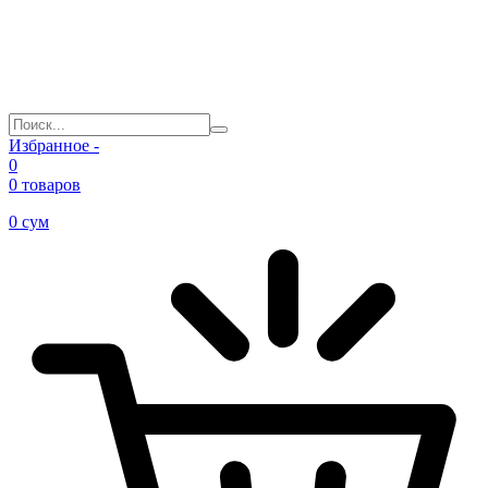
Избранное -
0
0 товаров
0
сум