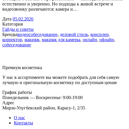
естественно и уверенно. Но подходы к живой встрече и
видеозвонку различаются: камера и…
Дата
05.02.2026
Категория
Гайды и советы
Бренды
видеособеседование
,
деловой стиль
,
консилер
,
корректор
,
макияж
,
макияж для камеры
,
онлайн
,
офлайн
,
собеседование
Премиум косметика
У нас в ассортименте вы можете подобрать для себя самую
лучшую и оригинальную косметику по доступным ценам
График работы
Понедельник — Воскресенье: 9:00-19:00
Адрес
Мирзо-Улугбекский район, Карасу-1, 2/35
О нас
Контакты