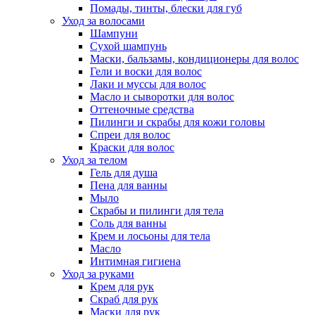
Помады, тинты, блески для губ
Уход за волосами
Шампуни
Сухой шампунь
Маски, бальзамы, кондиционеры для волос
Гели и воски для волос
Лаки и муссы для волос
Масло и сыворотки для волос
Оттеночные средства
Пилинги и скрабы для кожи головы
Спреи для волос
Краски для волос
Уход за телом
Гель для душа
Пена для ванны
Мыло
Скрабы и пилинги для тела
Соль для ванны
Крем и лосьоны для тела
Масло
Интимная гигиена
Уход за руками
Крем для рук
Скраб для рук
Маски для рук