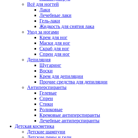
Всё для ногтей
Лаки
Лечебные лаки
Гель-лаки
Жидкость для снятия лака
Уход за ногами
Крем для ног
Маски для ног
Скраб для ног
Спреи для ног
Депиляция
Шугаринг
Воски
Крем для депиляции
Прочие средства для депиляции
Антиперспиранты
Гелевые
Спреи
Стики
Роликовые
Кремовые антиперспиранты
Лечебные антиперспиранты
Детская косметика
Детские шампуни
Детские пены и гели