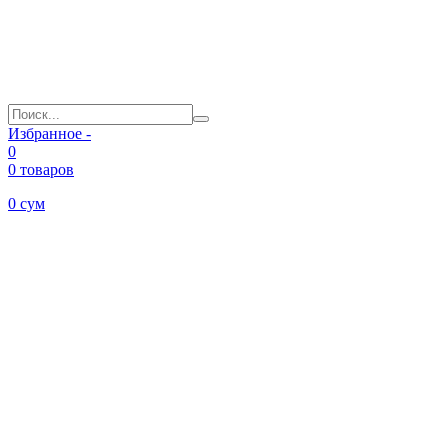
Избранное -
0
0 товаров
0
сум