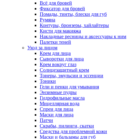
Всё для бровей
Фиксатор для бровей
Помады, тинты, блески для губ
Румяна
Контуры, бронзеры, хайлайтеры
Кисти для макияжа
Накладные ресницы и аксессуары к ним
Палетки теней
Уход за лицом
Крем для лица
Сыворотки для лица
Крем вокруг глаз
Солнцезащитный крем
Тонеры, эмульсии и эссенции
Тоники
Гели и пенки для умывания
Энзимные пудры
Гидрофильные масла
Мицеллярная вода
Спреи для лица
Маски для лица
Патчи
Скрабы, пилинги, скатки
Средства для проблемной кожи
Маски и бальзамы для губ