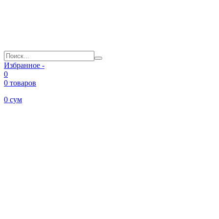
Избранное -
0
0 товаров
0
сум