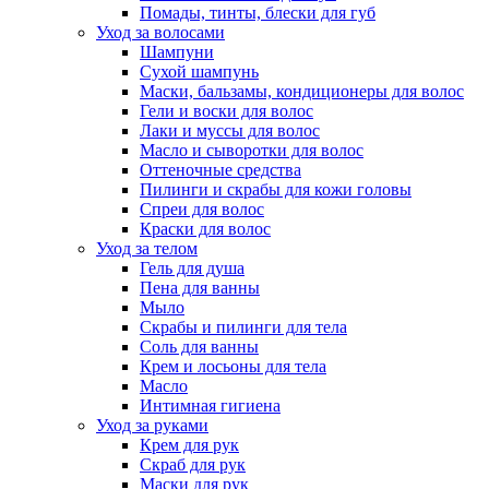
Помады, тинты, блески для губ
Уход за волосами
Шампуни
Сухой шампунь
Маски, бальзамы, кондиционеры для волос
Гели и воски для волос
Лаки и муссы для волос
Масло и сыворотки для волос
Оттеночные средства
Пилинги и скрабы для кожи головы
Спреи для волос
Краски для волос
Уход за телом
Гель для душа
Пена для ванны
Мыло
Скрабы и пилинги для тела
Соль для ванны
Крем и лосьоны для тела
Масло
Интимная гигиена
Уход за руками
Крем для рук
Скраб для рук
Маски для рук