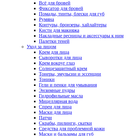
Всё для бровей
Фиксатор для бровей
Помады, тинты, блески для губ
Румяна
Контуры, бронзеры, хайлайтеры
Кисти для макияжа
Накладные ресницы и аксессуары к ним
Палетки теней
Уход за лицом
Крем для лица
Сыворотки для лица
Крем вокруг глаз
Солнцезащитный крем
Тонеры, эмульсии и эссенции
Тоники
Гели и пенки для умывания
Энзимные пудры
Гидрофильные масла
Мицеллярная вода
Спреи для лица
Маски для лица
Патчи
Скрабы, пилинги, скатки
Средства для проблемной кожи
Маски и бальзамы для губ