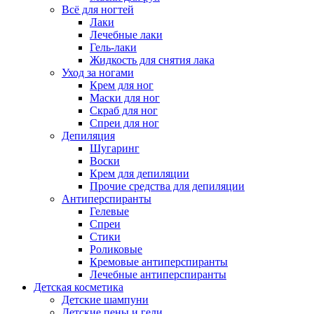
Всё для ногтей
Лаки
Лечебные лаки
Гель-лаки
Жидкость для снятия лака
Уход за ногами
Крем для ног
Маски для ног
Скраб для ног
Спреи для ног
Депиляция
Шугаринг
Воски
Крем для депиляции
Прочие средства для депиляции
Антиперспиранты
Гелевые
Спреи
Стики
Роликовые
Кремовые антиперспиранты
Лечебные антиперспиранты
Детская косметика
Детские шампуни
Детские пены и гели