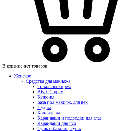
В корзине нет товаров.
Женское
Средства для макияжа
Тональный крем
BB, CC крем
Кушоны
База под макияж, для век
Пудры
Консилеры
Карандаши и подводки для глаз
Карандаши для губ
Тушь и база под тушь