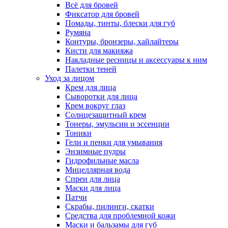
Всё для бровей
Фиксатор для бровей
Помады, тинты, блески для губ
Румяна
Контуры, бронзеры, хайлайтеры
Кисти для макияжа
Накладные ресницы и аксессуары к ним
Палетки теней
Уход за лицом
Крем для лица
Сыворотки для лица
Крем вокруг глаз
Солнцезащитный крем
Тонеры, эмульсии и эссенции
Тоники
Гели и пенки для умывания
Энзимные пудры
Гидрофильные масла
Мицеллярная вода
Спреи для лица
Маски для лица
Патчи
Скрабы, пилинги, скатки
Средства для проблемной кожи
Маски и бальзамы для губ