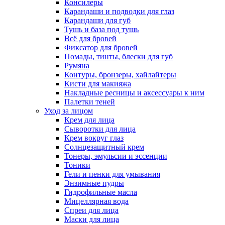
Консилеры
Карандаши и подводки для глаз
Карандаши для губ
Тушь и база под тушь
Всё для бровей
Фиксатор для бровей
Помады, тинты, блески для губ
Румяна
Контуры, бронзеры, хайлайтеры
Кисти для макияжа
Накладные ресницы и аксессуары к ним
Палетки теней
Уход за лицом
Крем для лица
Сыворотки для лица
Крем вокруг глаз
Солнцезащитный крем
Тонеры, эмульсии и эссенции
Тоники
Гели и пенки для умывания
Энзимные пудры
Гидрофильные масла
Мицеллярная вода
Спреи для лица
Маски для лица