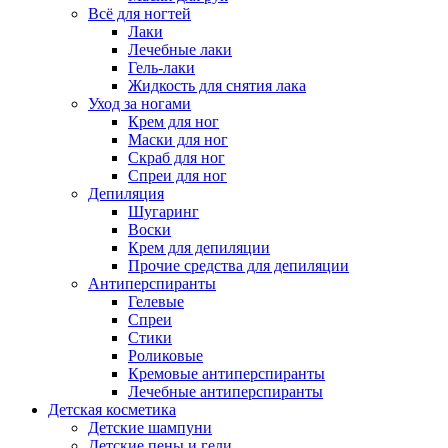
Всё для ногтей
Лаки
Лечебные лаки
Гель-лаки
Жидкость для снятия лака
Уход за ногами
Крем для ног
Маски для ног
Скраб для ног
Спреи для ног
Депиляция
Шугаринг
Воски
Крем для депиляции
Прочие средства для депиляции
Антиперспиранты
Гелевые
Спреи
Стики
Роликовые
Кремовые антиперспиранты
Лечебные антиперспиранты
Детская косметика
Детские шампуни
Детские пены и гели