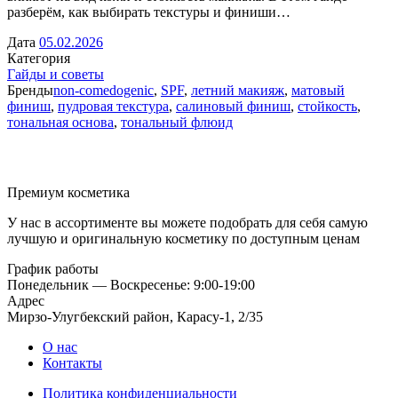
разберём, как выбирать текстуры и финиши…
Дата
05.02.2026
Категория
Гайды и советы
Бренды
non-comedogenic
,
SPF
,
летний макияж
,
матовый
финиш
,
пудровая текстура
,
салиновый финиш
,
стойкость
,
тональная основа
,
тональный флюид
Премиум косметика
У нас в ассортименте вы можете подобрать для себя самую
лучшую и оригинальную косметику по доступным ценам
График работы
Понедельник — Воскресенье: 9:00-19:00
Адрес
Мирзо-Улугбекский район, Карасу-1, 2/35
О нас
Контакты
Политика конфиденциальности