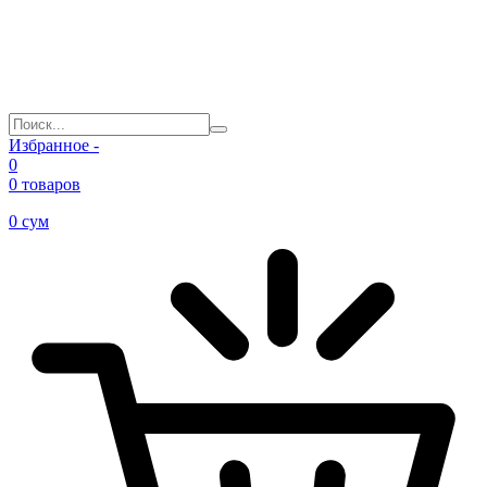
Избранное -
0
0 товаров
0
сум