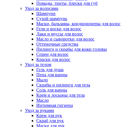
Помады, тинты, блески для губ
Уход за волосами
Шампуни
Сухой шампунь
Маски, бальзамы, кондиционеры для волос
Гели и воски для волос
Лаки и муссы для волос
Масло и сыворотки для волос
Оттеночные средства
Пилинги и скрабы для кожи головы
Спреи для волос
Краски для волос
Уход за телом
Гель для душа
Пена для ванны
Мыло
Скрабы и пилинги для тела
Соль для ванны
Крем и лосьоны для тела
Масло
Интимная гигиена
Уход за руками
Крем для рук
Скраб для рук
Маски для рук