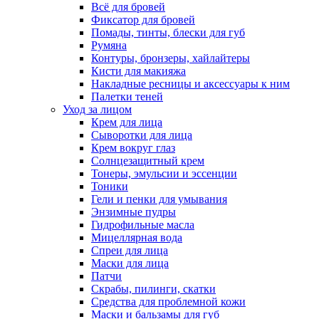
Всё для бровей
Фиксатор для бровей
Помады, тинты, блески для губ
Румяна
Контуры, бронзеры, хайлайтеры
Кисти для макияжа
Накладные ресницы и аксессуары к ним
Палетки теней
Уход за лицом
Крем для лица
Сыворотки для лица
Крем вокруг глаз
Солнцезащитный крем
Тонеры, эмульсии и эссенции
Тоники
Гели и пенки для умывания
Энзимные пудры
Гидрофильные масла
Мицеллярная вода
Спреи для лица
Маски для лица
Патчи
Скрабы, пилинги, скатки
Средства для проблемной кожи
Маски и бальзамы для губ