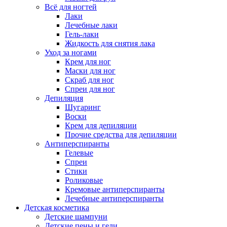
Всё для ногтей
Лаки
Лечебные лаки
Гель-лаки
Жидкость для снятия лака
Уход за ногами
Крем для ног
Маски для ног
Скраб для ног
Спреи для ног
Депиляция
Шугаринг
Воски
Крем для депиляции
Прочие средства для депиляции
Антиперспиранты
Гелевые
Спреи
Стики
Роликовые
Кремовые антиперспиранты
Лечебные антиперспиранты
Детская косметика
Детские шампуни
Детские пены и гели