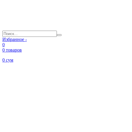
Избранное -
0
0 товаров
0
сум