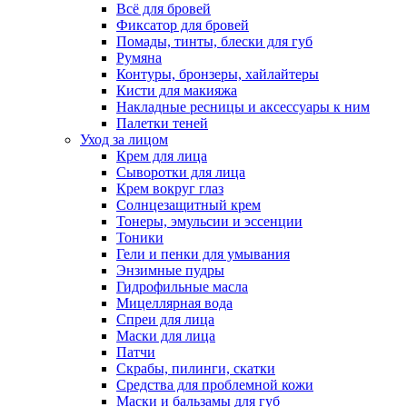
Всё для бровей
Фиксатор для бровей
Помады, тинты, блески для губ
Румяна
Контуры, бронзеры, хайлайтеры
Кисти для макияжа
Накладные ресницы и аксессуары к ним
Палетки теней
Уход за лицом
Крем для лица
Сыворотки для лица
Крем вокруг глаз
Солнцезащитный крем
Тонеры, эмульсии и эссенции
Тоники
Гели и пенки для умывания
Энзимные пудры
Гидрофильные масла
Мицеллярная вода
Спреи для лица
Маски для лица
Патчи
Скрабы, пилинги, скатки
Средства для проблемной кожи
Маски и бальзамы для губ