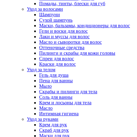
Помады, тинты, блески для губ
Уход за волосами
Шампуни
Сухой шампунь
Маски, бальзамы, кондиционеры для волос
Гели и воски для волос
Лаки и муссы для волос
Масло и сыворотки для волос
Оттеночные средства
Пилинги и скрабы для кожи головы
Спреи для волос
Краски для волос
Уход за телом
Гель для душа
Пена для ванны
Мыло
Скрабы и пилинги для тела
Соль для ванны
Крем и лосьоны для тела
Масло
Интимная гигиена
Уход за руками
Крем для рук
Скраб для рук
Маски для рук