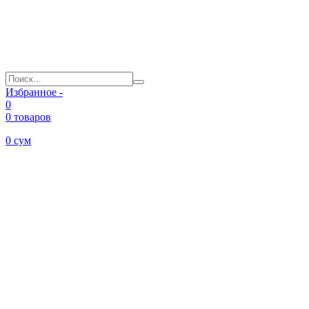
Избранное -
0
0 товаров
0
сум