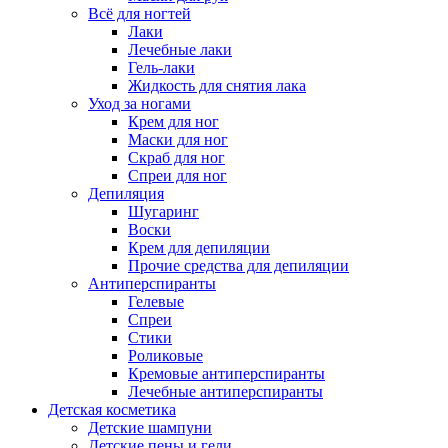
Всё для ногтей
Лаки
Лечебные лаки
Гель-лаки
Жидкость для снятия лака
Уход за ногами
Крем для ног
Маски для ног
Скраб для ног
Спреи для ног
Депиляция
Шугаринг
Воски
Крем для депиляции
Прочие средства для депиляции
Антиперспиранты
Гелевые
Спреи
Стики
Роликовые
Кремовые антиперспиранты
Лечебные антиперспиранты
Детская косметика
Детские шампуни
Детские пены и гели