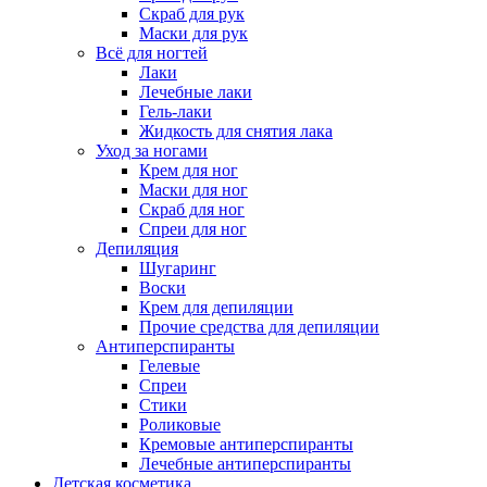
Скраб для рук
Маски для рук
Всё для ногтей
Лаки
Лечебные лаки
Гель-лаки
Жидкость для снятия лака
Уход за ногами
Крем для ног
Маски для ног
Скраб для ног
Спреи для ног
Депиляция
Шугаринг
Воски
Крем для депиляции
Прочие средства для депиляции
Антиперспиранты
Гелевые
Спреи
Стики
Роликовые
Кремовые антиперспиранты
Лечебные антиперспиранты
Детская косметика