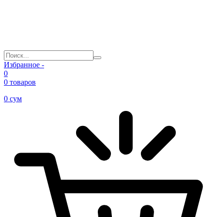
Избранное -
0
0 товаров
0
сум