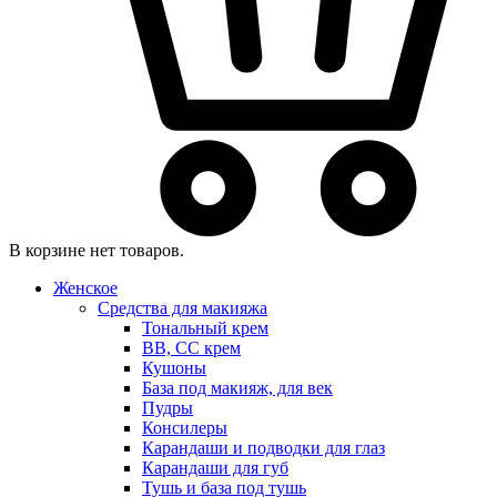
В корзине нет товаров.
Женское
Средства для макияжа
Тональный крем
BB, CC крем
Кушоны
База под макияж, для век
Пудры
Консилеры
Карандаши и подводки для глаз
Карандаши для губ
Тушь и база под тушь