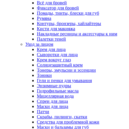
Всё для бровей
Фиксатор для бровей
Помады, тинты, блески для губ
Румяна
Контуры, бронзеры, хайлайтеры
Кисти для макияжа
Накладные ресницы и аксессуары к ним
Палетки теней
Уход за лицом
Крем для лица
Сыворотки для лица
Крем вокруг глаз
Солнцезащитный крем
Тонеры, эмульсии и эссенции
Тоники
Гели и пенки для умывания
Энзимные пудры
Гидрофильные масла
Мицеллярная вода
Спреи для лица
Маски для лица
Патчи
Скрабы, пилинги, скатки
Средства для проблемной кожи
Маски и бальзамы для губ