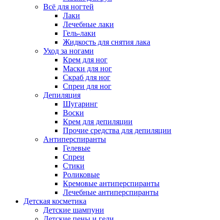
Всё для ногтей
Лаки
Лечебные лаки
Гель-лаки
Жидкость для снятия лака
Уход за ногами
Крем для ног
Маски для ног
Скраб для ног
Спреи для ног
Депиляция
Шугаринг
Воски
Крем для депиляции
Прочие средства для депиляции
Антиперспиранты
Гелевые
Спреи
Стики
Роликовые
Кремовые антиперспиранты
Лечебные антиперспиранты
Детская косметика
Детские шампуни
Детские пены и гели