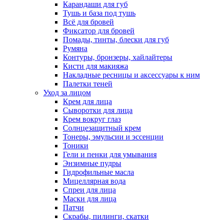
Карандаши для губ
Тушь и база под тушь
Всё для бровей
Фиксатор для бровей
Помады, тинты, блески для губ
Румяна
Контуры, бронзеры, хайлайтеры
Кисти для макияжа
Накладные ресницы и аксессуары к ним
Палетки теней
Уход за лицом
Крем для лица
Сыворотки для лица
Крем вокруг глаз
Солнцезащитный крем
Тонеры, эмульсии и эссенции
Тоники
Гели и пенки для умывания
Энзимные пудры
Гидрофильные масла
Мицеллярная вода
Спреи для лица
Маски для лица
Патчи
Скрабы, пилинги, скатки