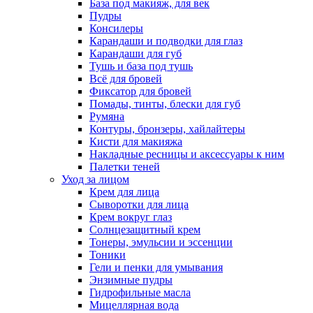
База под макияж, для век
Пудры
Консилеры
Карандаши и подводки для глаз
Карандаши для губ
Тушь и база под тушь
Всё для бровей
Фиксатор для бровей
Помады, тинты, блески для губ
Румяна
Контуры, бронзеры, хайлайтеры
Кисти для макияжа
Накладные ресницы и аксессуары к ним
Палетки теней
Уход за лицом
Крем для лица
Сыворотки для лица
Крем вокруг глаз
Солнцезащитный крем
Тонеры, эмульсии и эссенции
Тоники
Гели и пенки для умывания
Энзимные пудры
Гидрофильные масла
Мицеллярная вода