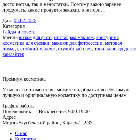
достоинства, так и недостатки. Поэтому важно заранее
продумать, какие продукты заказать в интерн…
Дата
05.02.2026
Категория
Гайды и советы
Бренды
визаж для фото
,
инстаграм макияж
,
контуринг
,
косметика для съемки
,
макияж для фотосессии
,
матовая
помада
,
стойкий макияж
,
студийный свет
,
тональное средство
,
хайлайтер
Премиум косметика
У нас в ассортименте вы можете подобрать для себя самую
лучшую и оригинальную косметику по доступным ценам
График работы
Понедельник — Воскресенье: 9:00-19:00
Адрес
Мирзо-Улугбекский район, Карасу-1, 2/35
О нас
Контакты