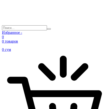
Избранное -
0
0 товаров
0
сум