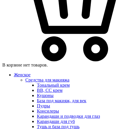
В корзине нет товаров.
Женское
Средства для макияжа
Тональный крем
BB, CC крем
Кушоны
База под макияж, для век
Пудры
Консилеры
Карандаши и подводки для глаз
Карандаши для губ
Тушь и база под тушь