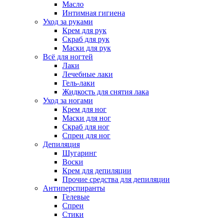
Масло
Интимная гигиена
Уход за руками
Крем для рук
Скраб для рук
Маски для рук
Всё для ногтей
Лаки
Лечебные лаки
Гель-лаки
Жидкость для снятия лака
Уход за ногами
Крем для ног
Маски для ног
Скраб для ног
Спреи для ног
Депиляция
Шугаринг
Воски
Крем для депиляции
Прочие средства для депиляции
Антиперспиранты
Гелевые
Спреи
Стики