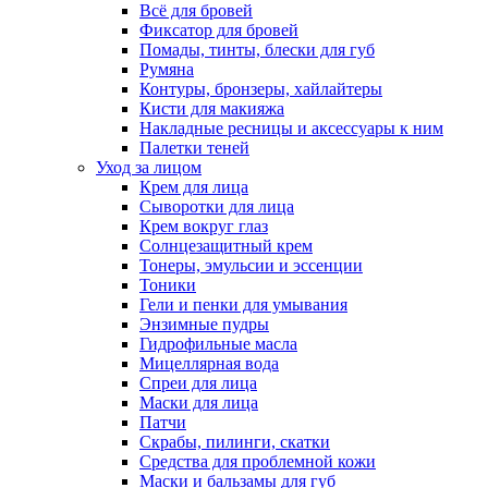
Всё для бровей
Фиксатор для бровей
Помады, тинты, блески для губ
Румяна
Контуры, бронзеры, хайлайтеры
Кисти для макияжа
Накладные ресницы и аксессуары к ним
Палетки теней
Уход за лицом
Крем для лица
Сыворотки для лица
Крем вокруг глаз
Солнцезащитный крем
Тонеры, эмульсии и эссенции
Тоники
Гели и пенки для умывания
Энзимные пудры
Гидрофильные масла
Мицеллярная вода
Спреи для лица
Маски для лица
Патчи
Скрабы, пилинги, скатки
Средства для проблемной кожи
Маски и бальзамы для губ