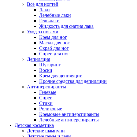
Всё для ногтей
Лаки
Лечебные лаки
Гель-лаки
Жидкость для снятия лака
Уход за ногами
Крем для ног
Маски для ног
Скраб для ног
Спреи для ног
Депиляция
Шугаринг
Воски
Крем для депиляции
Прочие средства для депиляции
Антиперспиранты
Гелевые
Спреи
Стики
Роликовые
Кремовые антиперспиранты
Лечебные антиперспиранты
Детская косметика
Детские шампуни
Детские пены и гели