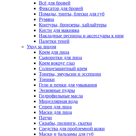
Всё для бровей
Фиксатор для бровей
Помады, тинты, блески для губ
Румяна
Контуры, бронзеры, хайлайтеры
Кисти для макияжа
Накладные ресницы и аксессуары к ним
Палетки теней
Уход за лицом
Крем для лица
Сыворотки для лица
Крем вокруг глаз
Солнцезащитный крем
Тонеры, эмульсии и эссенции
Тоники
Гели и пенки для умывания
Энзимные пудры
Гидрофильные масла
Мицеллярная вода
Спреи для лица
Маски для лица
Патчи
Скрабы, пилинги, скатки
Средства для проблемной кожи
Маски и бальзамы для губ