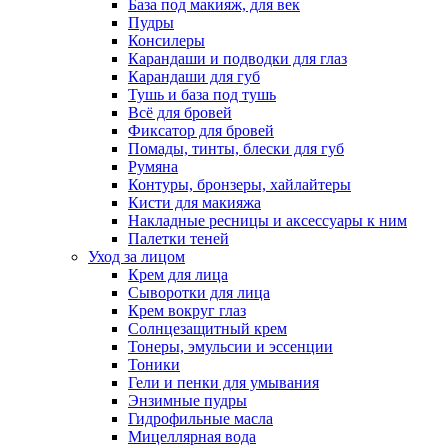
База под макияж, для век
Пудры
Консилеры
Карандаши и подводки для глаз
Карандаши для губ
Тушь и база под тушь
Всё для бровей
Фиксатор для бровей
Помады, тинты, блески для губ
Румяна
Контуры, бронзеры, хайлайтеры
Кисти для макияжа
Накладные ресницы и аксессуары к ним
Палетки теней
Уход за лицом
Крем для лица
Сыворотки для лица
Крем вокруг глаз
Солнцезащитный крем
Тонеры, эмульсии и эссенции
Тоники
Гели и пенки для умывания
Энзимные пудры
Гидрофильные масла
Мицеллярная вода