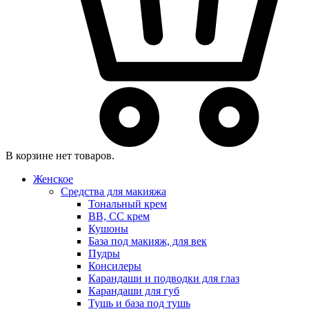
В корзине нет товаров.
Женское
Средства для макияжа
Тональный крем
BB, CC крем
Кушоны
База под макияж, для век
Пудры
Консилеры
Карандаши и подводки для глаз
Карандаши для губ
Тушь и база под тушь