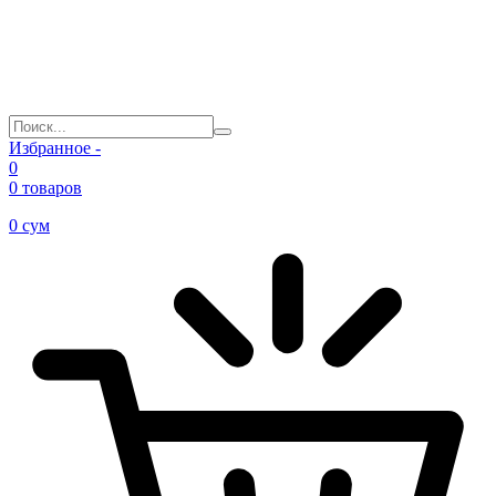
Избранное -
0
0 товаров
0
сум