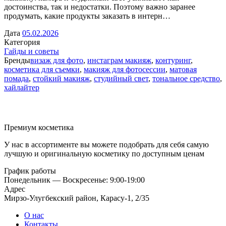
достоинства, так и недостатки. Поэтому важно заранее
продумать, какие продукты заказать в интерн…
Дата
05.02.2026
Категория
Гайды и советы
Бренды
визаж для фото
,
инстаграм макияж
,
контуринг
,
косметика для съемки
,
макияж для фотосессии
,
матовая
помада
,
стойкий макияж
,
студийный свет
,
тональное средство
,
хайлайтер
Премиум косметика
У нас в ассортименте вы можете подобрать для себя самую
лучшую и оригинальную косметику по доступным ценам
График работы
Понедельник — Воскресенье: 9:00-19:00
Адрес
Мирзо-Улугбекский район, Карасу-1, 2/35
О нас
Контакты