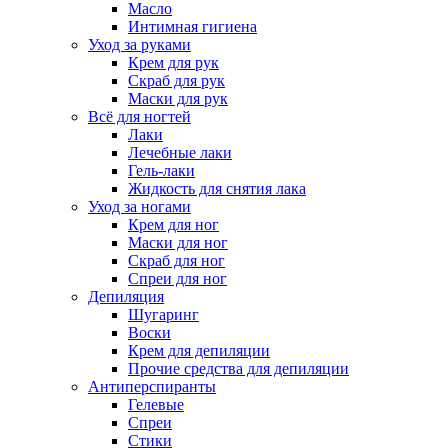
Масло
Интимная гигиена
Уход за руками
Крем для рук
Скраб для рук
Маски для рук
Всё для ногтей
Лаки
Лечебные лаки
Гель-лаки
Жидкость для снятия лака
Уход за ногами
Крем для ног
Маски для ног
Скраб для ног
Спреи для ног
Депиляция
Шугаринг
Воски
Крем для депиляции
Прочие средства для депиляции
Антиперспиранты
Гелевые
Спреи
Стики