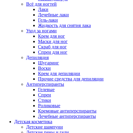
Всё для ногтей
Лаки
Лечебные лаки
Гель-лаки
Жидкость для снятия лака
Уход за ногами
Крем для ног
Маски для ног
Скраб для ног
Спреи для ног
Депиляция
Шугаринг
Воски
Крем для депиляции
Прочие средства для депиляции
Антиперспиранты
Гелевые
Спреи
Стики
Роликовые
Кремовые антиперспиранты
Лечебные антиперспиранты
Детская косметика
Детские шампуни
Детские пены и гели