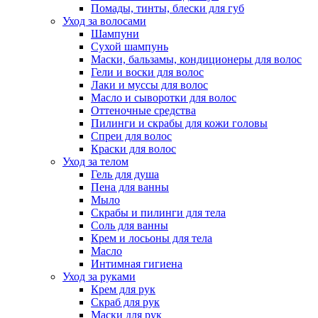
Помады, тинты, блески для губ
Уход за волосами
Шампуни
Сухой шампунь
Маски, бальзамы, кондиционеры для волос
Гели и воски для волос
Лаки и муссы для волос
Масло и сыворотки для волос
Оттеночные средства
Пилинги и скрабы для кожи головы
Спреи для волос
Краски для волос
Уход за телом
Гель для душа
Пена для ванны
Мыло
Скрабы и пилинги для тела
Соль для ванны
Крем и лосьоны для тела
Масло
Интимная гигиена
Уход за руками
Крем для рук
Скраб для рук
Маски для рук