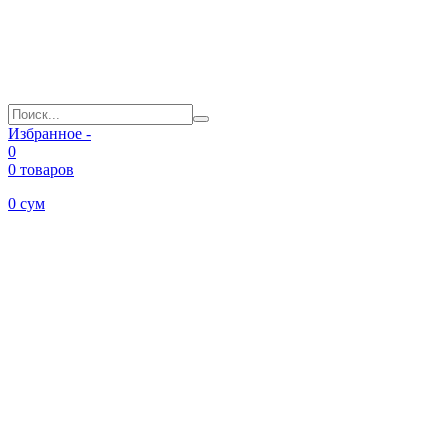
Избранное -
0
0 товаров
0
сум