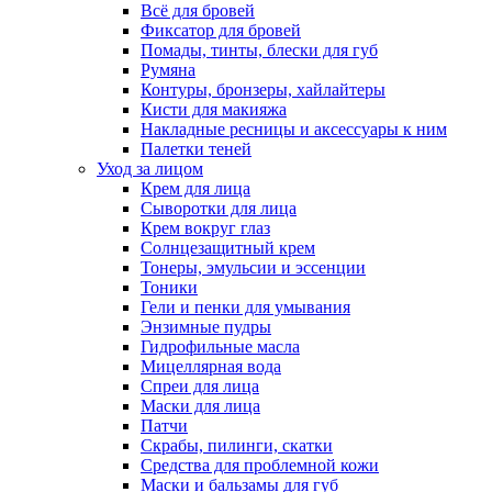
Всё для бровей
Фиксатор для бровей
Помады, тинты, блески для губ
Румяна
Контуры, бронзеры, хайлайтеры
Кисти для макияжа
Накладные ресницы и аксессуары к ним
Палетки теней
Уход за лицом
Крем для лица
Сыворотки для лица
Крем вокруг глаз
Солнцезащитный крем
Тонеры, эмульсии и эссенции
Тоники
Гели и пенки для умывания
Энзимные пудры
Гидрофильные масла
Мицеллярная вода
Спреи для лица
Маски для лица
Патчи
Скрабы, пилинги, скатки
Средства для проблемной кожи
Маски и бальзамы для губ