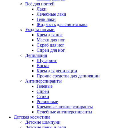
Всё для ногтей
Лаки
Лечебные лаки
Гель-лаки
Жидкость для снятия лака
Уход за ногами
Крем для ног
Маски для ног
Скраб для ног
Спреи для ног
Депиляция
Шугаринг
Воски
Крем для депиляции
Прочие средства для депиляции
Антиперспиранты
Гелевые
Спреи
Стики
Роликовые
Кремовые антиперспиранты
Лечебные антиперспиранты
Детская косметика
Детские шампуни
Детские пены и гели