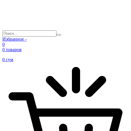
Избранное -
0
0 товаров
0
сум