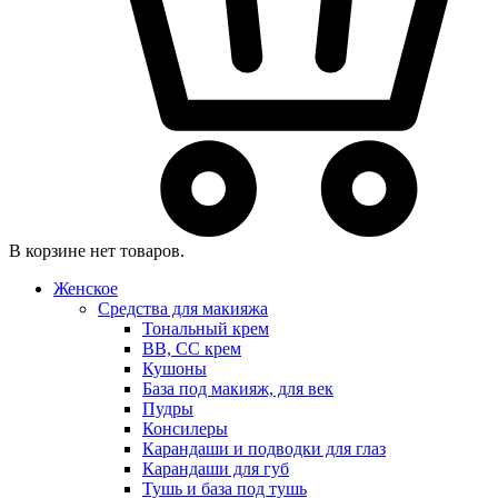
В корзине нет товаров.
Женское
Средства для макияжа
Тональный крем
BB, CC крем
Кушоны
База под макияж, для век
Пудры
Консилеры
Карандаши и подводки для глаз
Карандаши для губ
Тушь и база под тушь