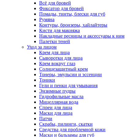
Всё для бровей
Фиксатор для бровей
Помады, тинты, блески для губ
Румяна
Контуры, бронзеры, хайлайтеры
Кисти для макияжа
Накладные ресницы и аксессуары к ним
Палетки теней
Уход за лицом
Крем для лица
Сыворотки для лица
Крем вокруг глаз
Солнцезащитный крем
Тонеры, эмульсии и эссенции
Тоники
Гели и пенки для умывания
Энзимные пудры
Гидрофильные масла
Мицеллярная вода
Спреи для лица
Маски для лица
Патчи
Скрабы, пилинги, скатки
Средства для проблемной кожи
Маски и бальзамы для губ