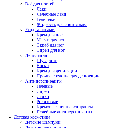
Всё для ногтей
Лаки
Лечебные лаки
Гель-лаки
Жидкость для снятия лака
Уход за ногами
Крем для ног
Маски для ног
Скраб для ног
Спреи для ног
Депиляция
Шугаринг
Воски
Крем для депиляции
Прочие средства для депиляции
Антиперспиранты
Гелевые
Спреи
Стики
Роликовые
Кремовые антиперспиранты
Лечебные антиперспиранты
Детская косметика
Детские шампуни
Детские пены и гели