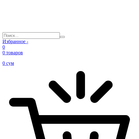
Избранное -
0
0 товаров
0
сум