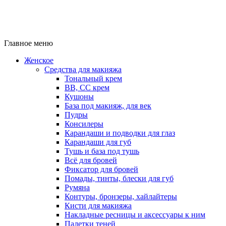
Главное меню
Женское
Средства для макияжа
Тональный крем
BB, CC крем
Кушоны
База под макияж, для век
Пудры
Консилеры
Карандаши и подводки для глаз
Карандаши для губ
Тушь и база под тушь
Всё для бровей
Фиксатор для бровей
Помады, тинты, блески для губ
Румяна
Контуры, бронзеры, хайлайтеры
Кисти для макияжа
Накладные ресницы и аксессуары к ним
Палетки теней