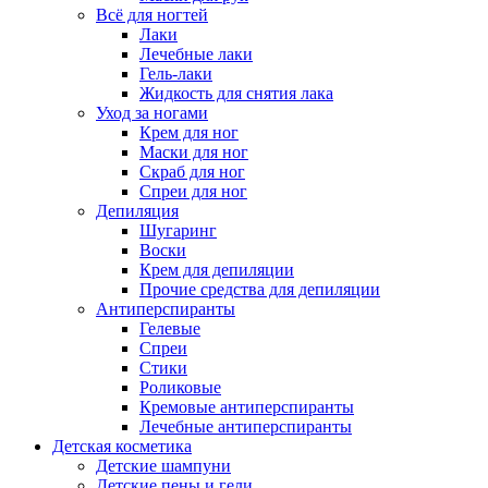
Всё для ногтей
Лаки
Лечебные лаки
Гель-лаки
Жидкость для снятия лака
Уход за ногами
Крем для ног
Маски для ног
Скраб для ног
Спреи для ног
Депиляция
Шугаринг
Воски
Крем для депиляции
Прочие средства для депиляции
Антиперспиранты
Гелевые
Спреи
Стики
Роликовые
Кремовые антиперспиранты
Лечебные антиперспиранты
Детская косметика
Детские шампуни
Детские пены и гели