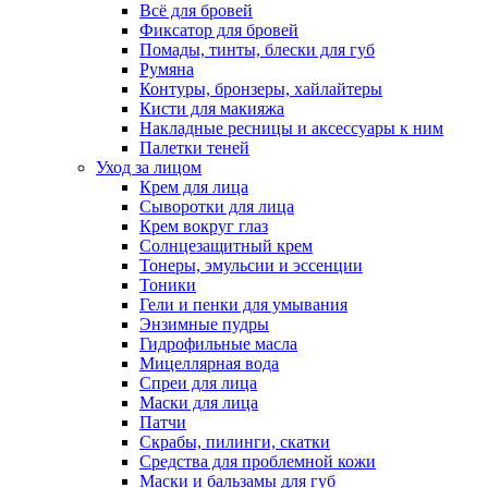
Всё для бровей
Фиксатор для бровей
Помады, тинты, блески для губ
Румяна
Контуры, бронзеры, хайлайтеры
Кисти для макияжа
Накладные ресницы и аксессуары к ним
Палетки теней
Уход за лицом
Крем для лица
Сыворотки для лица
Крем вокруг глаз
Солнцезащитный крем
Тонеры, эмульсии и эссенции
Тоники
Гели и пенки для умывания
Энзимные пудры
Гидрофильные масла
Мицеллярная вода
Спреи для лица
Маски для лица
Патчи
Скрабы, пилинги, скатки
Средства для проблемной кожи
Маски и бальзамы для губ