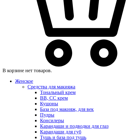
В корзине нет товаров.
Женское
Средства для макияжа
Тональный крем
BB, CC крем
Кушоны
База под макияж, для век
Пудры
Консилеры
Карандаши и подводки для глаз
Карандаши для губ
Тушь и база под тушь