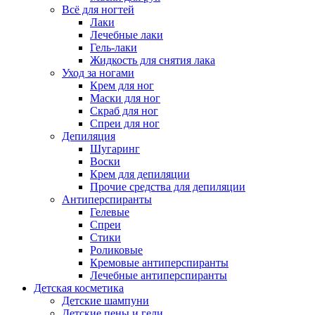
Всё для ногтей
Лаки
Лечебные лаки
Гель-лаки
Жидкость для снятия лака
Уход за ногами
Крем для ног
Маски для ног
Скраб для ног
Спреи для ног
Депиляция
Шугаринг
Воски
Крем для депиляции
Прочие средства для депиляции
Антиперспиранты
Гелевые
Спреи
Стики
Роликовые
Кремовые антиперспиранты
Лечебные антиперспиранты
Детская косметика
Детские шампуни
Детские пены и гели