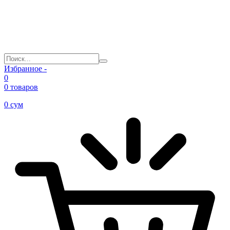
Избранное -
0
0 товаров
0
сум