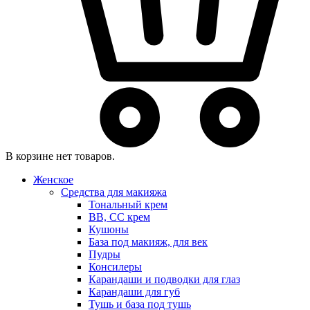
В корзине нет товаров.
Женское
Средства для макияжа
Тональный крем
BB, CC крем
Кушоны
База под макияж, для век
Пудры
Консилеры
Карандаши и подводки для глаз
Карандаши для губ
Тушь и база под тушь