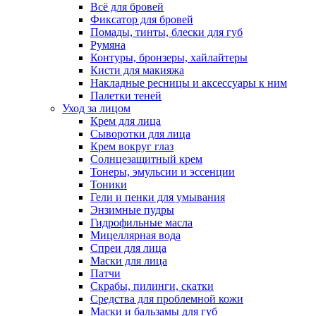
Всё для бровей
Фиксатор для бровей
Помады, тинты, блески для губ
Румяна
Контуры, бронзеры, хайлайтеры
Кисти для макияжа
Накладные ресницы и аксессуары к ним
Палетки теней
Уход за лицом
Крем для лица
Сыворотки для лица
Крем вокруг глаз
Солнцезащитный крем
Тонеры, эмульсии и эссенции
Тоники
Гели и пенки для умывания
Энзимные пудры
Гидрофильные масла
Мицеллярная вода
Спреи для лица
Маски для лица
Патчи
Скрабы, пилинги, скатки
Средства для проблемной кожи
Маски и бальзамы для губ