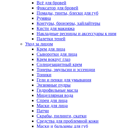
Всё для бровей
Фиксатор для бровей
Помады, тинты, блески для губ
Румяна
Контуры, бронзеры, хайлайтеры
Кисти для макияжа
Накладные ресницы и аксессуары к ним
Палетки теней
Уход за лицом
Крем для лица
Сыворотки для лица
Крем вокруг глаз
Солнцезащитный крем
Тонеры, эмульсии и эссенции
Тоники
Гели и пенки для умывания
Энзимные пудры
Гидрофильные масла
Мицеллярная вода
Спреи для лица
Маски для лица
Патчи
Скрабы, пилинги, скатки
Средства для проблемной кожи
Маски и бальзамы для губ