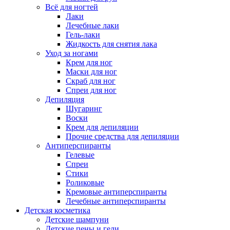
Всё для ногтей
Лаки
Лечебные лаки
Гель-лаки
Жидкость для снятия лака
Уход за ногами
Крем для ног
Маски для ног
Скраб для ног
Спреи для ног
Депиляция
Шугаринг
Воски
Крем для депиляции
Прочие средства для депиляции
Антиперспиранты
Гелевые
Спреи
Стики
Роликовые
Кремовые антиперспиранты
Лечебные антиперспиранты
Детская косметика
Детские шампуни
Детские пены и гели