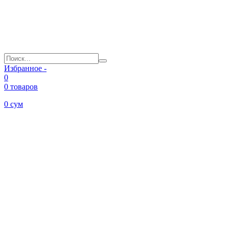
Избранное -
0
0 товаров
0
сум