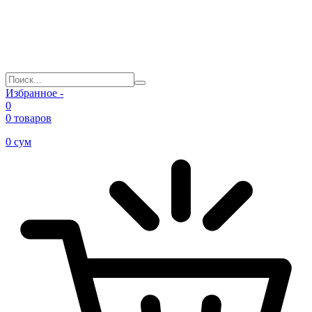
Избранное -
0
0 товаров
0
сум