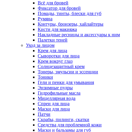
Всё для бровей
Фиксатор для бровей
Помады, тинты, блески для губ
Румяна
Контуры, бронзеры, хайлайтеры
Кисти для макияжа
Накладные ресницы и аксессуары к ним
Палетки теней
Уход за лицом
Крем для лица
Сыворотки для лица
Крем вокруг глаз
Солнцезащитный крем
Тонеры, эмульсии и эссенции
Тоники
Гели и пенки для умывания
Энзимные пудры
Гидрофильные масла
Мицеллярная вода
Спреи для лица
Маски для лица
Патчи
Скрабы, пилинги, скатки
Средства для проблемной кожи
Маски и бальзамы для губ