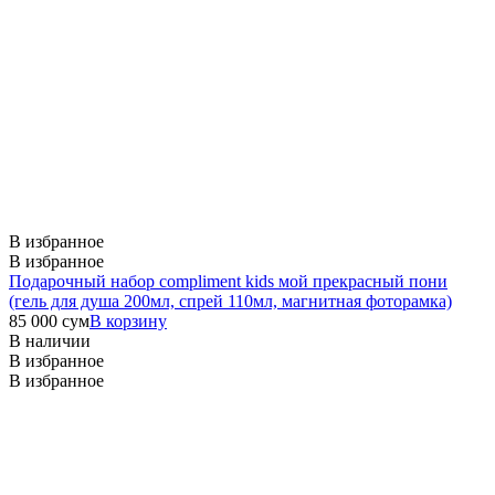
В избранное
В избранное
Подарочный набор compliment kids мой прекрасный пони
(гель для душа 200мл, спрей 110мл, магнитная фоторамка)
85 000
сум
В корзину
В наличии
В избранное
В избранное