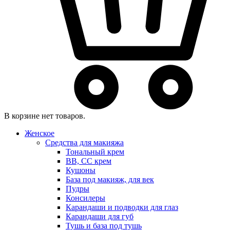
В корзине нет товаров.
Женское
Средства для макияжа
Тональный крем
BB, CC крем
Кушоны
База под макияж, для век
Пудры
Консилеры
Карандаши и подводки для глаз
Карандаши для губ
Тушь и база под тушь