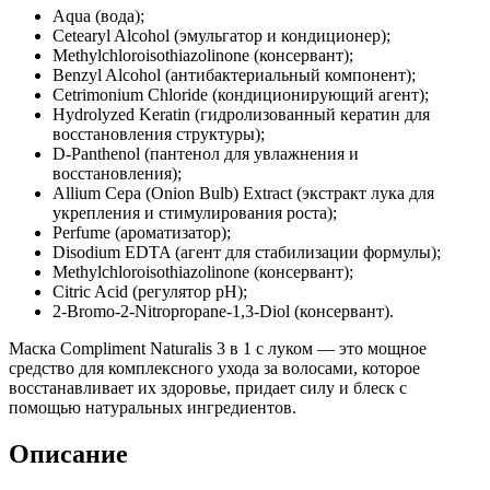
Aqua (вода);
Cetearyl Alcohol (эмульгатор и кондиционер);
Methylchloroisothiazolinone (консервант);
Benzyl Alcohol (антибактериальный компонент);
Cetrimonium Chloride (кондиционирующий агент);
Hydrolyzed Keratin (гидролизованный кератин для
восстановления структуры);
D-Panthenol (пантенол для увлажнения и
восстановления);
Allium Cepa (Onion Bulb) Extract (экстракт лука для
укрепления и стимулирования роста);
Perfume (ароматизатор);
Disodium EDTA (агент для стабилизации формулы);
Methylchloroisothiazolinone (консервант);
Citric Acid (регулятор pH);
2-Bromo-2-Nitropropane-1,3-Diol (консервант).
Маска Compliment Naturalis 3 в 1 с луком — это мощное
средство для комплексного ухода за волосами, которое
восстанавливает их здоровье, придает силу и блеск с
помощью натуральных ингредиентов.
Описание