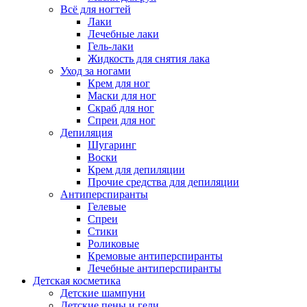
Всё для ногтей
Лаки
Лечебные лаки
Гель-лаки
Жидкость для снятия лака
Уход за ногами
Крем для ног
Маски для ног
Скраб для ног
Спреи для ног
Депиляция
Шугаринг
Воски
Крем для депиляции
Прочие средства для депиляции
Антиперспиранты
Гелевые
Спреи
Стики
Роликовые
Кремовые антиперспиранты
Лечебные антиперспиранты
Детская косметика
Детские шампуни
Детские пены и гели