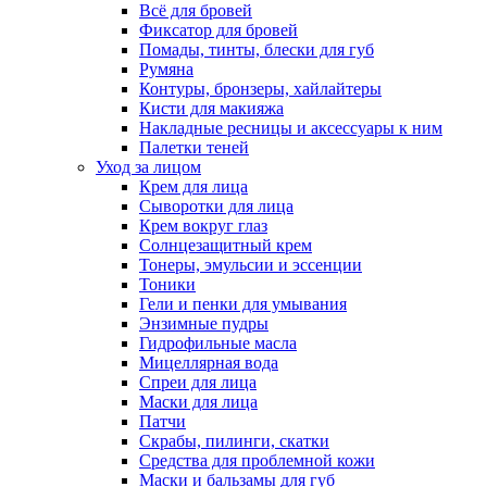
Всё для бровей
Фиксатор для бровей
Помады, тинты, блески для губ
Румяна
Контуры, бронзеры, хайлайтеры
Кисти для макияжа
Накладные ресницы и аксессуары к ним
Палетки теней
Уход за лицом
Крем для лица
Сыворотки для лица
Крем вокруг глаз
Солнцезащитный крем
Тонеры, эмульсии и эссенции
Тоники
Гели и пенки для умывания
Энзимные пудры
Гидрофильные масла
Мицеллярная вода
Спреи для лица
Маски для лица
Патчи
Скрабы, пилинги, скатки
Средства для проблемной кожи
Маски и бальзамы для губ