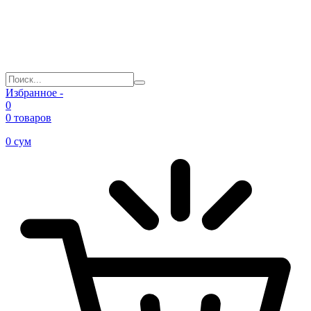
Избранное -
0
0 товаров
0
сум