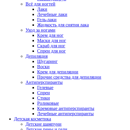
Всё для ногтей
Лаки
Лечебные лаки
Гель-лаки
Жидкость для снятия лака
Уход за ногами
Крем для ног
Маски для ног
Скраб для ног
Спреи для ног
Депиляция
Шугаринг
Воски
Крем для депиляции
Прочие средства для депиляции
Антиперспиранты
Гелевые
Спреи
Стики
Роликовые
Кремовые антиперспиранты
Лечебные антиперспиранты
Детская косметика
Детские шампуни
Детские пены и гели