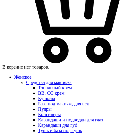
В корзине нет товаров.
Женское
Средства для макияжа
Тональный крем
BB, CC крем
Кушоны
База под макияж, для век
Пудры
Консилеры
Карандаши и подводки для глаз
Карандаши для губ
Тушь и база под тушь