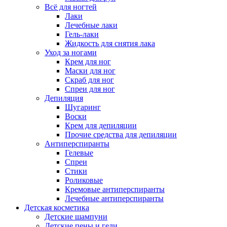
Всё для ногтей
Лаки
Лечебные лаки
Гель-лаки
Жидкость для снятия лака
Уход за ногами
Крем для ног
Маски для ног
Скраб для ног
Спреи для ног
Депиляция
Шугаринг
Воски
Крем для депиляции
Прочие средства для депиляции
Антиперспиранты
Гелевые
Спреи
Стики
Роликовые
Кремовые антиперспиранты
Лечебные антиперспиранты
Детская косметика
Детские шампуни
Детские пены и гели