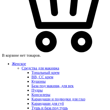
В корзине нет товаров.
Женское
Средства для макияжа
Тональный крем
BB, CC крем
Кушоны
База под макияж, для век
Пудры
Консилеры
Карандаши и подводки для глаз
Карандаши для губ
Тушь и база под тушь