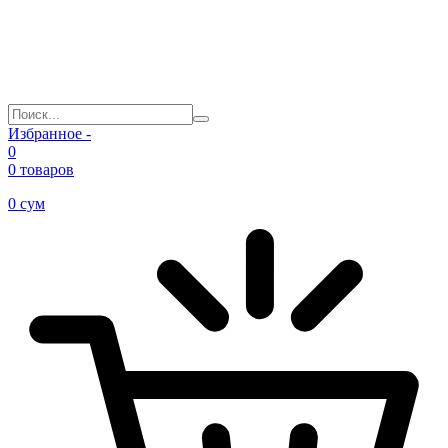
Избранное -
0
0 товаров
0
сум