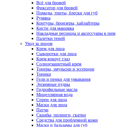
Всё для бровей
Фиксатор для бровей
Помады, тинты, блески для губ
Румяна
Контуры, бронзеры, хайлайтеры
Кисти для макияжа
Накладные ресницы и аксессуары к ним
Палетки теней
Уход за лицом
Крем для лица
Сыворотки для лица
Крем вокруг глаз
Солнцезащитный крем
Тонеры, эмульсии и эссенции
Тоники
Гели и пенки для умывания
Энзимные пудры
Гидрофильные масла
Мицеллярная вода
Спреи для лица
Маски для лица
Патчи
Скрабы, пилинги, скатки
Средства для проблемной кожи
Маски и бальзамы для губ