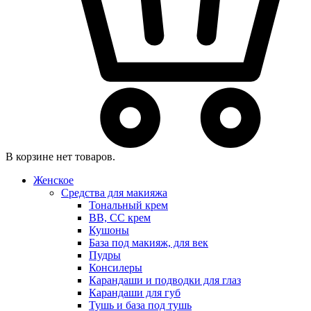
В корзине нет товаров.
Женское
Средства для макияжа
Тональный крем
BB, CC крем
Кушоны
База под макияж, для век
Пудры
Консилеры
Карандаши и подводки для глаз
Карандаши для губ
Тушь и база под тушь