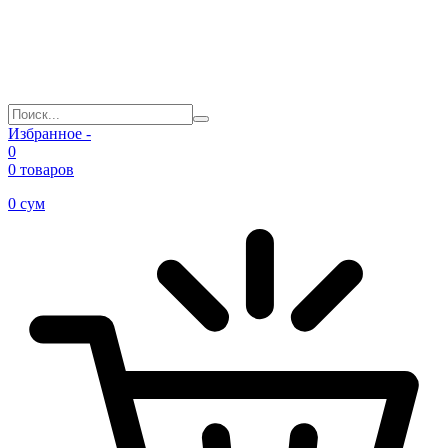
Избранное -
0
0 товаров
0
сум