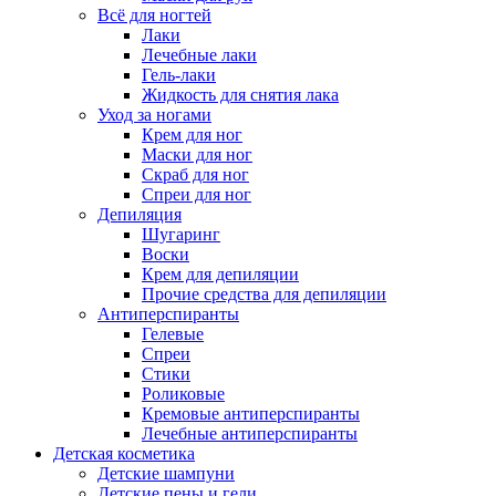
Всё для ногтей
Лаки
Лечебные лаки
Гель-лаки
Жидкость для снятия лака
Уход за ногами
Крем для ног
Маски для ног
Скраб для ног
Спреи для ног
Депиляция
Шугаринг
Воски
Крем для депиляции
Прочие средства для депиляции
Антиперспиранты
Гелевые
Спреи
Стики
Роликовые
Кремовые антиперспиранты
Лечебные антиперспиранты
Детская косметика
Детские шампуни
Детские пены и гели