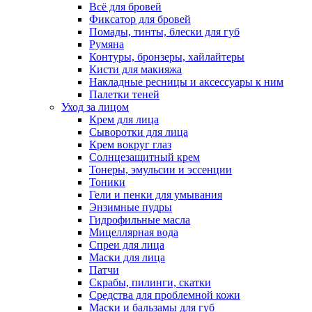
Всё для бровей
Фиксатор для бровей
Помады, тинты, блески для губ
Румяна
Контуры, бронзеры, хайлайтеры
Кисти для макияжа
Накладные ресницы и аксессуары к ним
Палетки теней
Уход за лицом
Крем для лица
Сыворотки для лица
Крем вокруг глаз
Солнцезащитный крем
Тонеры, эмульсии и эссенции
Тоники
Гели и пенки для умывания
Энзимные пудры
Гидрофильные масла
Мицеллярная вода
Спреи для лица
Маски для лица
Патчи
Скрабы, пилинги, скатки
Средства для проблемной кожи
Маски и бальзамы для губ