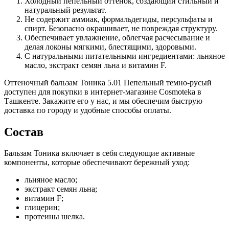
Холодный пепельный оттенок, создающий стильный и
натуральный результат.
Не содержит аммиак, формальдегиды, персульфаты и
спирт. Безопасно окрашивает, не повреждая структуру.
Обеспечивает увлажнение, облегчая расчесывание и
делая локоны мягкими, блестящими, здоровыми.
С натуральными питательными ингредиентами: льняное
масло, экстракт семян льна и витамин F.
Оттеночный бальзам Тоника 5.01 Пепельный темно-русый
доступен для покупки в интернет-магазине Cosmoteka в
Ташкенте. Закажите его у нас, и мы обеспечим быструю
доставка по городу и удобные способы оплаты.
Состав
Бальзам Тоника включает в себя следующие активные
компоненты, которые обеспечивают бережный уход:
льняное масло;
экстракт семян льна;
витамин F;
глицерин;
протеины шелка.