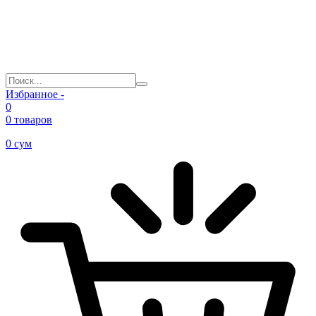
Избранное -
0
0 товаров
0
сум