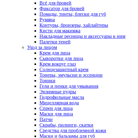
Всё для бровей
Фиксатор для бровей
Помады, тинты, блески для губ
Румяна
Контуры, бронзеры, хайлайтеры
Кисти для макияжа
Накладные ресницы и аксессуары к ним
Палетки теней
Уход за лицом
Крем для лица
Сыворотки для лица
Крем вокруг глаз
Солнцезащитный крем
Тонеры, эмульсии и эссенции
Тоники
Гели и пенки для умывания
Энзимные пудры
Гидрофильные масла
Мицеллярная вода
Спреи для лица
Маски для лица
Патчи
Скрабы, пилинги, скатки
Средства для проблемной кожи
Маски и бальзамы для губ