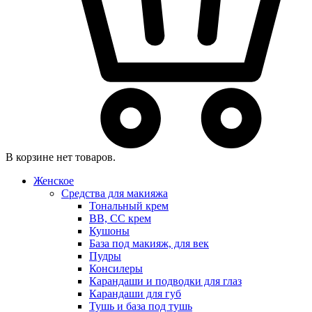
В корзине нет товаров.
Женское
Средства для макияжа
Тональный крем
BB, CC крем
Кушоны
База под макияж, для век
Пудры
Консилеры
Карандаши и подводки для глаз
Карандаши для губ
Тушь и база под тушь