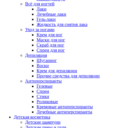
Всё для ногтей
Лаки
Лечебные лаки
Гель-лаки
Жидкость для снятия лака
Уход за ногами
Крем для ног
Маски для ног
Скраб для ног
Спреи для ног
Депиляция
Шугаринг
Воски
Крем для депиляции
Прочие средства для депиляции
Антиперспиранты
Гелевые
Спреи
Стики
Роликовые
Кремовые антиперспиранты
Лечебные антиперспиранты
Детская косметика
Детские шампуни
Детские пены и гели