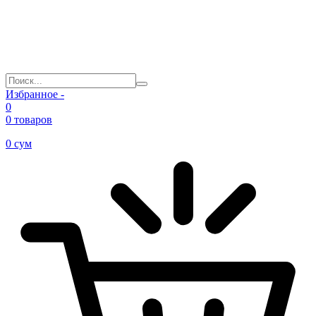
Избранное -
0
0 товаров
0
сум