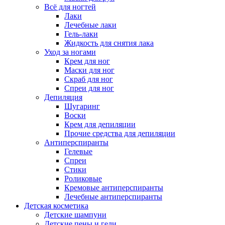
Всё для ногтей
Лаки
Лечебные лаки
Гель-лаки
Жидкость для снятия лака
Уход за ногами
Крем для ног
Маски для ног
Скраб для ног
Спреи для ног
Депиляция
Шугаринг
Воски
Крем для депиляции
Прочие средства для депиляции
Антиперспиранты
Гелевые
Спреи
Стики
Роликовые
Кремовые антиперспиранты
Лечебные антиперспиранты
Детская косметика
Детские шампуни
Детские пены и гели