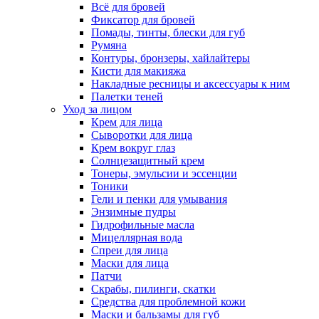
Всё для бровей
Фиксатор для бровей
Помады, тинты, блески для губ
Румяна
Контуры, бронзеры, хайлайтеры
Кисти для макияжа
Накладные ресницы и аксессуары к ним
Палетки теней
Уход за лицом
Крем для лица
Сыворотки для лица
Крем вокруг глаз
Солнцезащитный крем
Тонеры, эмульсии и эссенции
Тоники
Гели и пенки для умывания
Энзимные пудры
Гидрофильные масла
Мицеллярная вода
Спреи для лица
Маски для лица
Патчи
Скрабы, пилинги, скатки
Средства для проблемной кожи
Маски и бальзамы для губ