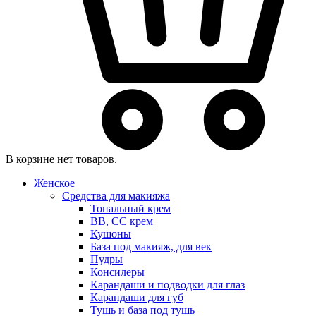
В корзине нет товаров.
Женское
Средства для макияжа
Тональный крем
BB, CC крем
Кушоны
База под макияж, для век
Пудры
Консилеры
Карандаши и подводки для глаз
Карандаши для губ
Тушь и база под тушь