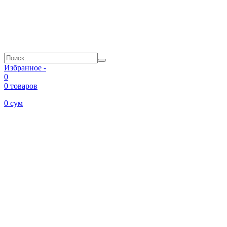
Избранное -
0
0 товаров
0
сум