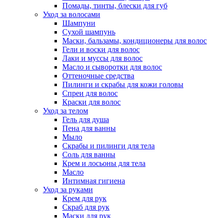
Помады, тинты, блески для губ
Уход за волосами
Шампуни
Сухой шампунь
Маски, бальзамы, кондиционеры для волос
Гели и воски для волос
Лаки и муссы для волос
Масло и сыворотки для волос
Оттеночные средства
Пилинги и скрабы для кожи головы
Спреи для волос
Краски для волос
Уход за телом
Гель для душа
Пена для ванны
Мыло
Скрабы и пилинги для тела
Соль для ванны
Крем и лосьоны для тела
Масло
Интимная гигиена
Уход за руками
Крем для рук
Скраб для рук
Маски для рук