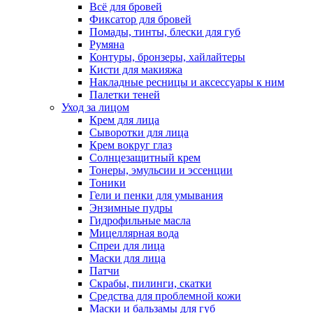
Всё для бровей
Фиксатор для бровей
Помады, тинты, блески для губ
Румяна
Контуры, бронзеры, хайлайтеры
Кисти для макияжа
Накладные ресницы и аксессуары к ним
Палетки теней
Уход за лицом
Крем для лица
Сыворотки для лица
Крем вокруг глаз
Солнцезащитный крем
Тонеры, эмульсии и эссенции
Тоники
Гели и пенки для умывания
Энзимные пудры
Гидрофильные масла
Мицеллярная вода
Спреи для лица
Маски для лица
Патчи
Скрабы, пилинги, скатки
Средства для проблемной кожи
Маски и бальзамы для губ