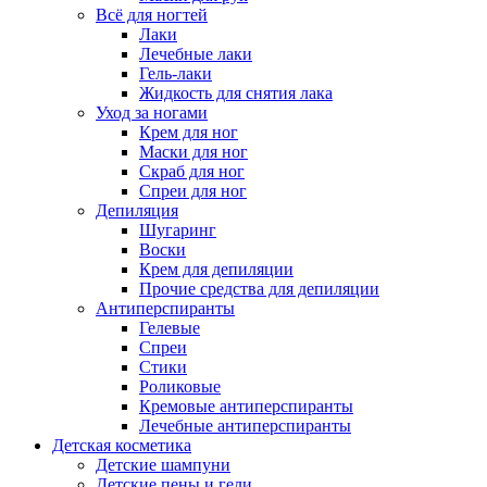
Всё для ногтей
Лаки
Лечебные лаки
Гель-лаки
Жидкость для снятия лака
Уход за ногами
Крем для ног
Маски для ног
Скраб для ног
Спреи для ног
Депиляция
Шугаринг
Воски
Крем для депиляции
Прочие средства для депиляции
Антиперспиранты
Гелевые
Спреи
Стики
Роликовые
Кремовые антиперспиранты
Лечебные антиперспиранты
Детская косметика
Детские шампуни
Детские пены и гели