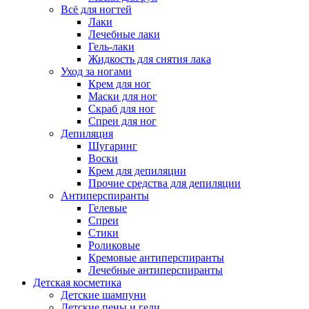
Всё для ногтей
Лаки
Лечебные лаки
Гель-лаки
Жидкость для снятия лака
Уход за ногами
Крем для ног
Маски для ног
Скраб для ног
Спреи для ног
Депиляция
Шугаринг
Воски
Крем для депиляции
Прочие средства для депиляции
Антиперспиранты
Гелевые
Спреи
Стики
Роликовые
Кремовые антиперспиранты
Лечебные антиперспиранты
Детская косметика
Детские шампуни
Детские пены и гели