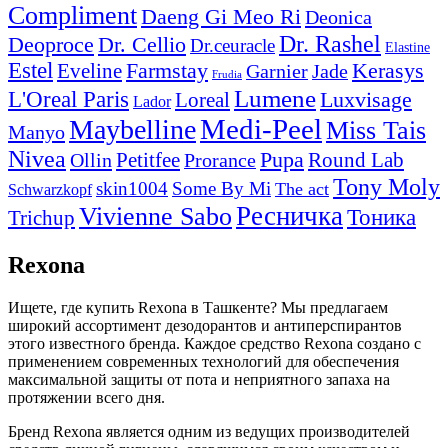
Compliment
Daeng Gi Meo Ri
Deonica
Dr. Rashel
Deoproce
Dr. Cellio
Dr.ceuracle
Elastine
Estel
Farmstay
Eveline
Kerasys
Garnier
Jade
Frudia
Lumene
L'Oreal Paris
Luxvisage
Loreal
Lador
Medi-Peel
Maybelline
Miss Tais
Manyo
Nivea
Pupa
Petitfee
Round Lab
Ollin
Prorance
Tony Moly
skin1004
Some By Mi
The act
Schwarzkopf
Vivienne Sabo
Ресничка
Тоника
Trichup
Rexona
Ищете, где купить Rexona в Ташкенте? Мы предлагаем
широкий ассортимент дезодорантов и антиперспирантов
этого известного бренда. Каждое средство Rexona создано с
применением современных технологий для обеспечения
максимальной защиты от пота и неприятного запаха на
протяжении всего дня.
Бренд Rexona является одним из ведущих производителей