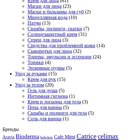
Крем для лица
(61)
Маски для лица
(23)
Маски и бальзамы для губ
(2)
Мицеллярная вода
(10)
Патчи
(13)
Скрабы, пилинги, скатки
(7)
Солнцезащитный крем
(31)
Спреи для лица
(3)
Средства для проблемной кожи
(14)
Сыворотки для лица
(32)
Тонеры, эмульсии и эссенции
(24)
Тоники
(4)
Энзимные пудры
(5)
Уход за руками
(15)
Крем для рук
(15)
Уход за телом
(20)
Гель для душа
(5)
Интимная гигиена
(1)
Крем и лосьоны для тела
(3)
Пена для ванны
(5)
Скрабы и пилинги для тела
(5)
Соль для ванны
(1)
Бренды
Catrice
celimax
Bioderma
Cafe Mimi
Aravia
bubchen