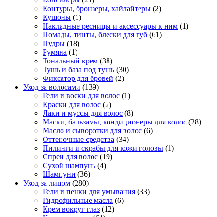
Контуры, бронзеры, хайлайтеры
(2)
Кушоны
(1)
Накладные ресницы и аксессуары к ним
(1)
Помады, тинты, блески для губ
(61)
Пудры
(18)
Румяна
(1)
Тональный крем
(38)
Тушь и база под тушь
(30)
Фиксатор для бровей
(2)
Уход за волосами
(139)
Гели и воски для волос
(1)
Краски для волос
(2)
Лаки и муссы для волос
(8)
Маски, бальзамы, кондиционеры для волос
(28)
Масло и сыворотки для волос
(6)
Оттеночные средства
(34)
Пилинги и скрабы для кожи головы
(1)
Спреи для волос
(19)
Сухой шампунь
(4)
Шампуни
(36)
Уход за лицом
(280)
Гели и пенки для умывания
(33)
Гидрофильные масла
(6)
Крем вокруг глаз
(12)