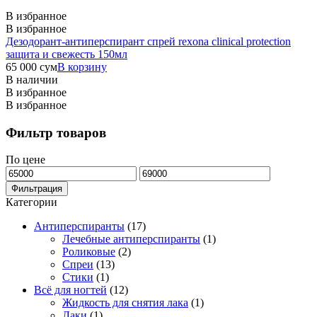
В избранное
В избранное
Дезодорант-антиперспирант спрей rexona clinical protection
защита и свежесть 150мл
65 000
сум
В корзину
В наличии
В избранное
В избранное
Фильтр товаров
По цене
Минимальная
Максимальная
цена
цена
Фильтрация
Категории
Антиперспиранты
(17)
Лечебные антиперспиранты
(1)
Роликовые
(2)
Спреи
(13)
Стики
(1)
Всё для ногтей
(12)
Жидкость для снятия лака
(1)
Лаки
(1)