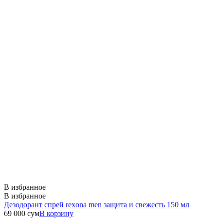
В избранное
В избранное
Дезодорант спрей rexona men защита и свежесть 150 мл
69 000
сум
В корзину