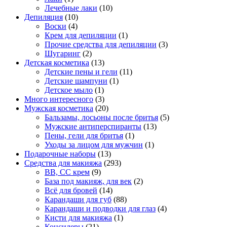
Лечебные лаки
(10)
Депиляция
(10)
Воски
(4)
Крем для депиляции
(1)
Прочие средства для депиляции
(3)
Шугаринг
(2)
Детская косметика
(13)
Детские пены и гели
(11)
Детские шампуни
(1)
Детское мыло
(1)
Много интересного
(3)
Мужская косметика
(20)
Бальзамы, лосьоны после бритья
(5)
Мужские антиперспиранты
(13)
Пены, гели для бритья
(1)
Уходы за лицом для мужчин
(1)
Подарочные наборы
(13)
Средства для макияжа
(293)
BB, CC крем
(9)
База под макияж, для век
(2)
Всё для бровей
(14)
Карандаши для губ
(88)
Карандаши и подводки для глаз
(4)
Кисти для макияжа
(1)
Консилеры
(21)