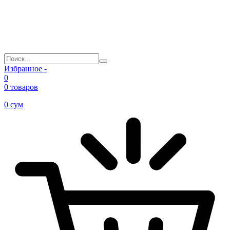
Избранное -
0
0 товаров
0
сум