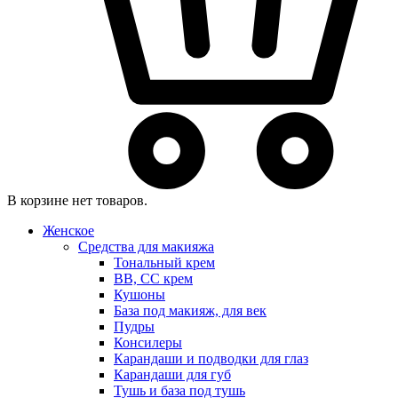
В корзине нет товаров.
Женское
Средства для макияжа
Тональный крем
BB, CC крем
Кушоны
База под макияж, для век
Пудры
Консилеры
Карандаши и подводки для глаз
Карандаши для губ
Тушь и база под тушь