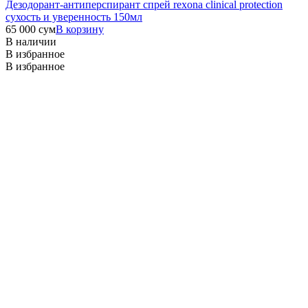
Дезодорант-антиперспирант спрей rexona clinical protection
сухость и уверенность 150мл
65 000
сум
В корзину
В наличии
В избранное
В избранное