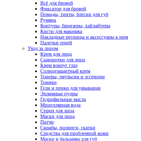
Всё для бровей
Фиксатор для бровей
Помады, тинты, блески для губ
Румяна
Контуры, бронзеры, хайлайтеры
Кисти для макияжа
Накладные ресницы и аксессуары к ним
Палетки теней
Уход за лицом
Крем для лица
Сыворотки для лица
Крем вокруг глаз
Солнцезащитный крем
Тонеры, эмульсии и эссенции
Тоники
Гели и пенки для умывания
Энзимные пудры
Гидрофильные масла
Мицеллярная вода
Спреи для лица
Маски для лица
Патчи
Скрабы, пилинги, скатки
Средства для проблемной кожи
Маски и бальзамы для губ