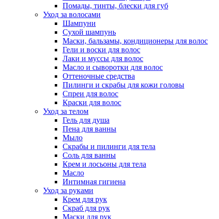
Помады, тинты, блески для губ
Уход за волосами
Шампуни
Сухой шампунь
Маски, бальзамы, кондиционеры для волос
Гели и воски для волос
Лаки и муссы для волос
Масло и сыворотки для волос
Оттеночные средства
Пилинги и скрабы для кожи головы
Спреи для волос
Краски для волос
Уход за телом
Гель для душа
Пена для ванны
Мыло
Скрабы и пилинги для тела
Соль для ванны
Крем и лосьоны для тела
Масло
Интимная гигиена
Уход за руками
Крем для рук
Скраб для рук
Маски для рук