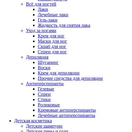
Всё для ногтей
Лаки
Лечебные лаки
Гель-лаки
Жидкость для снятия лака
Уход за ногами
Крем для ног
Маски для ног
Скраб для ног
Спреи для ног
Депиляция
Шугаринг
Воски
Крем для депиляции
Прочие средства для депиляции
Антиперспиранты
Гелевые
Спреи
Стики
Роликовые
Кремовые антиперспиранты
Лечебные антиперспиранты
Детская косметика
Детские шампуни
Детские пены и гели