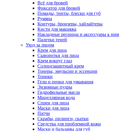
Всё для бровей
Фиксатор для бровей
Помады, тинты, блески для губ
Румяна
Контуры, бронзеры, хайлайтеры
Кисти для макияжа
Накладные ресницы и аксессуары к ним
Палетки теней
Уход за лицом
Крем для лица
Сыворотки для лица
Крем вокруг глаз
Солнцезащитный крем
Тонеры, эмульсии и эссенции
Тоники
Гели и пенки для умывания
Энзимные пудры
Гидрофильные масла
Мицеллярная вода
Спреи для лица
Маски для лица
Патчи
Скрабы, пилинги, скатки
Средства для проблемной кожи
Маски и бальзамы для губ