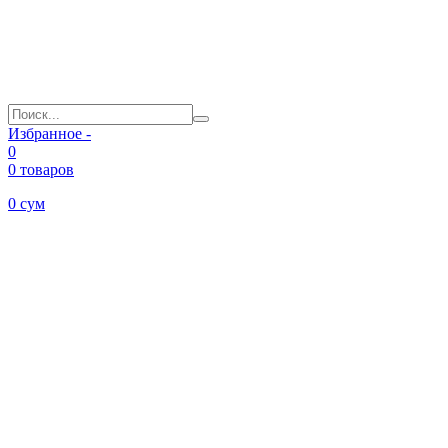
Избранное -
0
0 товаров
0
сум