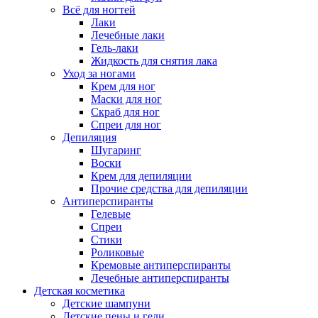
Всё для ногтей
Лаки
Лечебные лаки
Гель-лаки
Жидкость для снятия лака
Уход за ногами
Крем для ног
Маски для ног
Скраб для ног
Спреи для ног
Депиляция
Шугаринг
Воски
Крем для депиляции
Прочие средства для депиляции
Антиперспиранты
Гелевые
Спреи
Стики
Роликовые
Кремовые антиперспиранты
Лечебные антиперспиранты
Детская косметика
Детские шампуни
Детские пены и гели