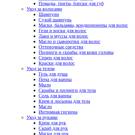
Помады, тинты, блески для губ
Уход за волосами
Шампуни
Сухой шампунь
Маски, бальзамы, кондиционеры для волос
Гели и воски для волос
Лаки и муссы для волос
Масло и сыворотки для волос
Оттеночные средства
Пилинги и скрабы для кожи головы
Спреи для волос
Краски для волос
Уход за телом
Гель для душа
Пена для ванны
Мыло
Скрабы и пилинги для тела
Соль для ванны
Крем и лосьоны для тела
Масло
Интимная гигиена
Уход за руками
Крем для рук
Скраб для рук
Маски для рук