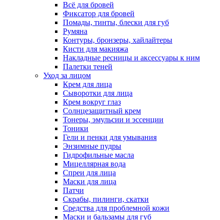
Всё для бровей
Фиксатор для бровей
Помады, тинты, блески для губ
Румяна
Контуры, бронзеры, хайлайтеры
Кисти для макияжа
Накладные ресницы и аксессуары к ним
Палетки теней
Уход за лицом
Крем для лица
Сыворотки для лица
Крем вокруг глаз
Солнцезащитный крем
Тонеры, эмульсии и эссенции
Тоники
Гели и пенки для умывания
Энзимные пудры
Гидрофильные масла
Мицеллярная вода
Спреи для лица
Маски для лица
Патчи
Скрабы, пилинги, скатки
Средства для проблемной кожи
Маски и бальзамы для губ