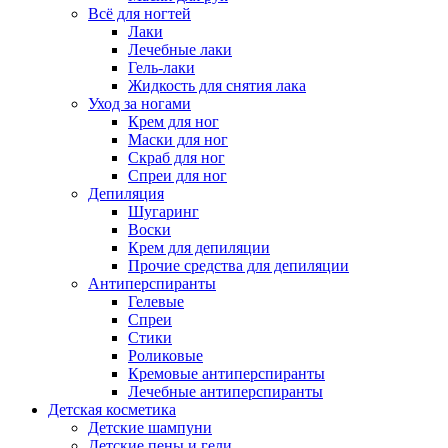
Всё для ногтей
Лаки
Лечебные лаки
Гель-лаки
Жидкость для снятия лака
Уход за ногами
Крем для ног
Маски для ног
Скраб для ног
Спреи для ног
Депиляция
Шугаринг
Воски
Крем для депиляции
Прочие средства для депиляции
Антиперспиранты
Гелевые
Спреи
Стики
Роликовые
Кремовые антиперспиранты
Лечебные антиперспиранты
Детская косметика
Детские шампуни
Детские пены и гели