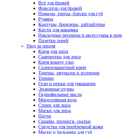
Всё для бровей
Фиксатор для бровей
Помады, тинты, блески для губ
Румяна
Контуры, бронзеры, хайлайтеры
Кисти для макияжа
Накладные ресницы и аксессуары к ним
Палетки теней
Уход за лицом
Крем для лица
Сыворотки для лица
Крем вокруг глаз
Солнцезащитный крем
Тонеры, эмульсии и эссенции
Тоники
Гели и пенки для умывания
Энзимные пудры
Гидрофильные масла
Мицеллярная вода
Спреи для лица
Маски для лица
Патчи
Скрабы, пилинги, скатки
Средства для проблемной кожи
Маски и бальзамы для губ