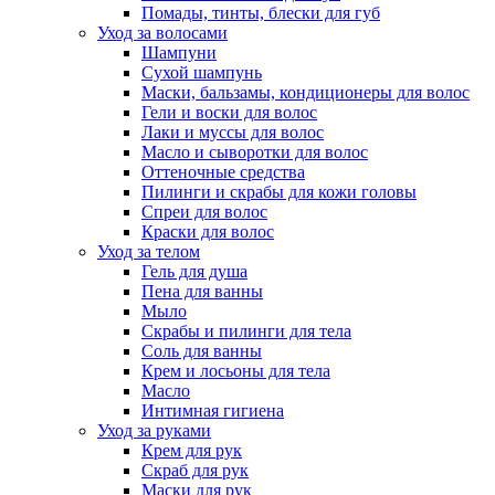
Помады, тинты, блески для губ
Уход за волосами
Шампуни
Сухой шампунь
Маски, бальзамы, кондиционеры для волос
Гели и воски для волос
Лаки и муссы для волос
Масло и сыворотки для волос
Оттеночные средства
Пилинги и скрабы для кожи головы
Спреи для волос
Краски для волос
Уход за телом
Гель для душа
Пена для ванны
Мыло
Скрабы и пилинги для тела
Соль для ванны
Крем и лосьоны для тела
Масло
Интимная гигиена
Уход за руками
Крем для рук
Скраб для рук
Маски для рук