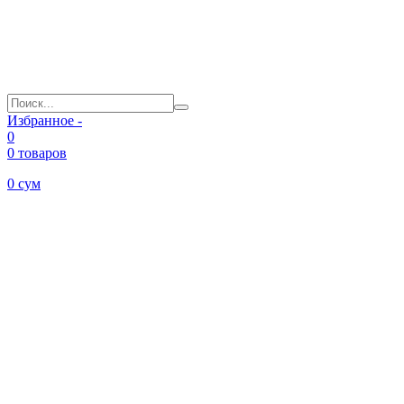
Избранное -
0
0 товаров
0
сум