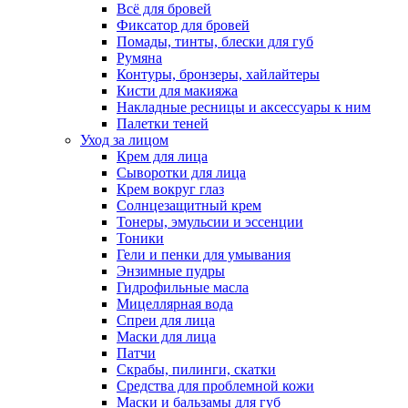
Всё для бровей
Фиксатор для бровей
Помады, тинты, блески для губ
Румяна
Контуры, бронзеры, хайлайтеры
Кисти для макияжа
Накладные ресницы и аксессуары к ним
Палетки теней
Уход за лицом
Крем для лица
Сыворотки для лица
Крем вокруг глаз
Солнцезащитный крем
Тонеры, эмульсии и эссенции
Тоники
Гели и пенки для умывания
Энзимные пудры
Гидрофильные масла
Мицеллярная вода
Спреи для лица
Маски для лица
Патчи
Скрабы, пилинги, скатки
Средства для проблемной кожи
Маски и бальзамы для губ