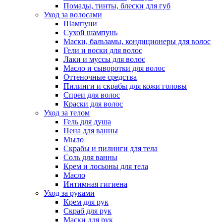
Помады, тинты, блески для губ
Уход за волосами
Шампуни
Сухой шампунь
Маски, бальзамы, кондиционеры для волос
Гели и воски для волос
Лаки и муссы для волос
Масло и сыворотки для волос
Оттеночные средства
Пилинги и скрабы для кожи головы
Спреи для волос
Краски для волос
Уход за телом
Гель для душа
Пена для ванны
Мыло
Скрабы и пилинги для тела
Соль для ванны
Крем и лосьоны для тела
Масло
Интимная гигиена
Уход за руками
Крем для рук
Скраб для рук
Маски для рук