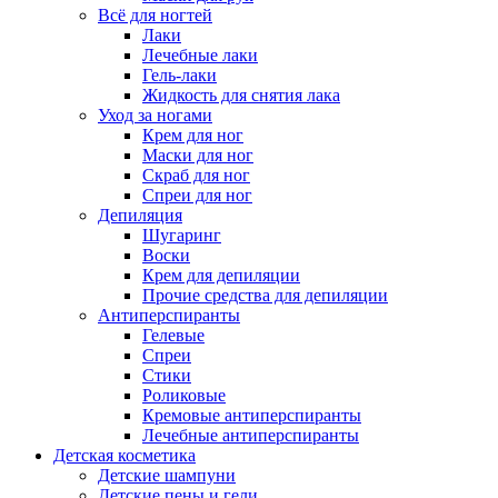
Всё для ногтей
Лаки
Лечебные лаки
Гель-лаки
Жидкость для снятия лака
Уход за ногами
Крем для ног
Маски для ног
Скраб для ног
Спреи для ног
Депиляция
Шугаринг
Воски
Крем для депиляции
Прочие средства для депиляции
Антиперспиранты
Гелевые
Спреи
Стики
Роликовые
Кремовые антиперспиранты
Лечебные антиперспиранты
Детская косметика
Детские шампуни
Детские пены и гели