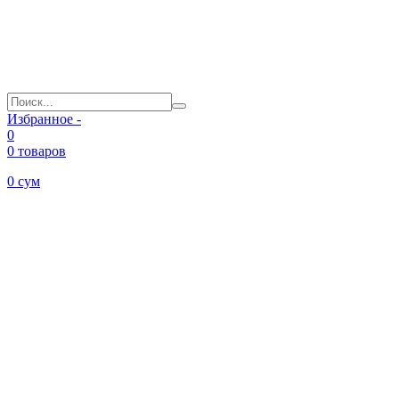
Избранное -
0
0 товаров
0
сум