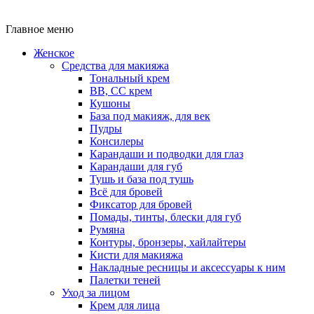
Главное меню
Женское
Средства для макияжа
Тональный крем
BB, CC крем
Кушоны
База под макияж, для век
Пудры
Консилеры
Карандаши и подводки для глаз
Карандаши для губ
Тушь и база под тушь
Всё для бровей
Фиксатор для бровей
Помады, тинты, блески для губ
Румяна
Контуры, бронзеры, хайлайтеры
Кисти для макияжа
Накладные ресницы и аксессуары к ним
Палетки теней
Уход за лицом
Крем для лица