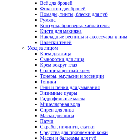
Всё для бровей
Фиксатор для бровей
Помады, тинты, блески для губ
Румяна
Контуры, бронзеры, хайлайтеры
Кисти для макияжа
Накладные ресницы и аксессуары к ним
Палетки теней
Уход за лицом
Крем для лица
Сыворотки для лица
Крем вокруг глаз
Солнцезащитный крем
Тонеры, эмульсии и эссенции
Тоники
Гели и пенки для умывания
Энзимные пудры
Гидрофильные масла
Мицеллярная вода
Спреи для лица
Маски для лица
Патчи
Скрабы, пилинги, скатки
Средства для проблемной кожи
Маски и бальзамы для губ