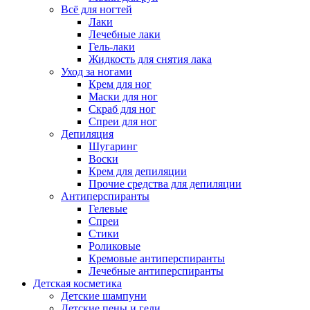
Всё для ногтей
Лаки
Лечебные лаки
Гель-лаки
Жидкость для снятия лака
Уход за ногами
Крем для ног
Маски для ног
Скраб для ног
Спреи для ног
Депиляция
Шугаринг
Воски
Крем для депиляции
Прочие средства для депиляции
Антиперспиранты
Гелевые
Спреи
Стики
Роликовые
Кремовые антиперспиранты
Лечебные антиперспиранты
Детская косметика
Детские шампуни
Детские пены и гели