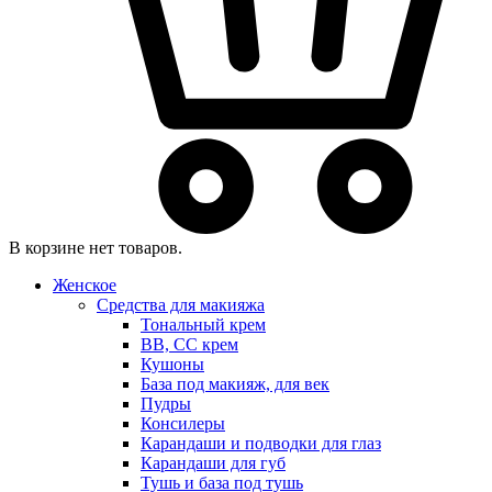
В корзине нет товаров.
Женское
Средства для макияжа
Тональный крем
BB, CC крем
Кушоны
База под макияж, для век
Пудры
Консилеры
Карандаши и подводки для глаз
Карандаши для губ
Тушь и база под тушь