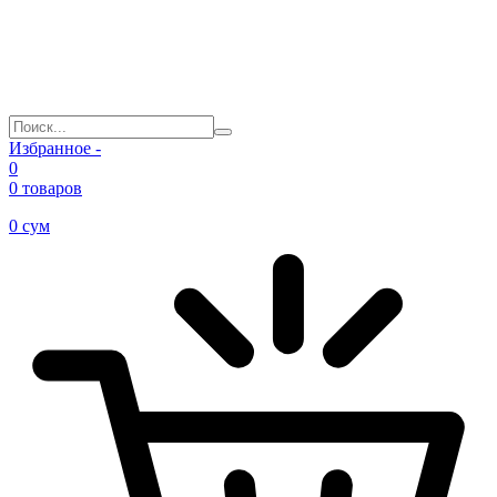
Избранное -
0
0 товаров
0
сум