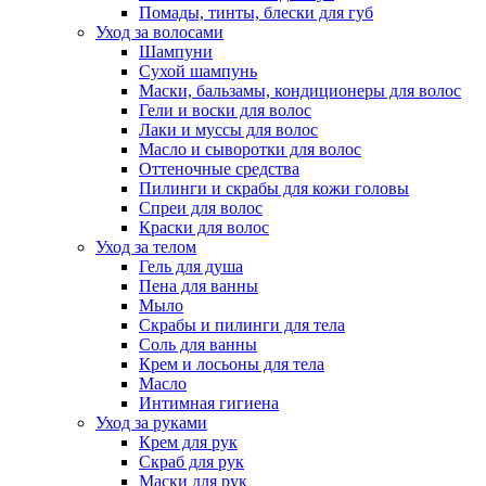
Помады, тинты, блески для губ
Уход за волосами
Шампуни
Сухой шампунь
Маски, бальзамы, кондиционеры для волос
Гели и воски для волос
Лаки и муссы для волос
Масло и сыворотки для волос
Оттеночные средства
Пилинги и скрабы для кожи головы
Спреи для волос
Краски для волос
Уход за телом
Гель для душа
Пена для ванны
Мыло
Скрабы и пилинги для тела
Соль для ванны
Крем и лосьоны для тела
Масло
Интимная гигиена
Уход за руками
Крем для рук
Скраб для рук
Маски для рук