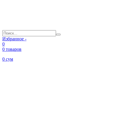
Избранное -
0
0 товаров
0
сум