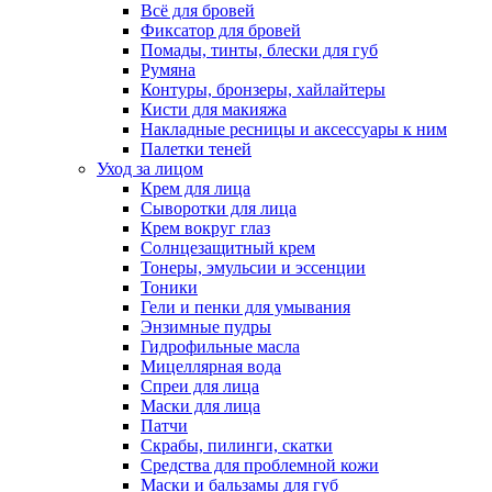
Всё для бровей
Фиксатор для бровей
Помады, тинты, блески для губ
Румяна
Контуры, бронзеры, хайлайтеры
Кисти для макияжа
Накладные ресницы и аксессуары к ним
Палетки теней
Уход за лицом
Крем для лица
Сыворотки для лица
Крем вокруг глаз
Солнцезащитный крем
Тонеры, эмульсии и эссенции
Тоники
Гели и пенки для умывания
Энзимные пудры
Гидрофильные масла
Мицеллярная вода
Спреи для лица
Маски для лица
Патчи
Скрабы, пилинги, скатки
Средства для проблемной кожи
Маски и бальзамы для губ