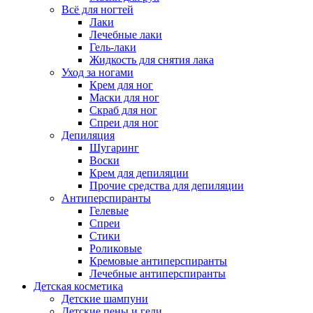
Всё для ногтей
Лаки
Лечебные лаки
Гель-лаки
Жидкость для снятия лака
Уход за ногами
Крем для ног
Маски для ног
Скраб для ног
Спреи для ног
Депиляция
Шугаринг
Воски
Крем для депиляции
Прочие средства для депиляции
Антиперспиранты
Гелевые
Спреи
Стики
Роликовые
Кремовые антиперспиранты
Лечебные антиперспиранты
Детская косметика
Детские шампуни
Детские пены и гели