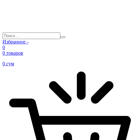
Избранное -
0
0 товаров
0
сум