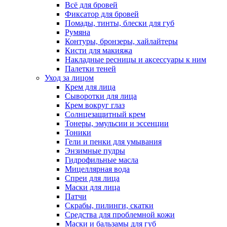
Всё для бровей
Фиксатор для бровей
Помады, тинты, блески для губ
Румяна
Контуры, бронзеры, хайлайтеры
Кисти для макияжа
Накладные ресницы и аксессуары к ним
Палетки теней
Уход за лицом
Крем для лица
Сыворотки для лица
Крем вокруг глаз
Солнцезащитный крем
Тонеры, эмульсии и эссенции
Тоники
Гели и пенки для умывания
Энзимные пудры
Гидрофильные масла
Мицеллярная вода
Спреи для лица
Маски для лица
Патчи
Скрабы, пилинги, скатки
Средства для проблемной кожи
Маски и бальзамы для губ