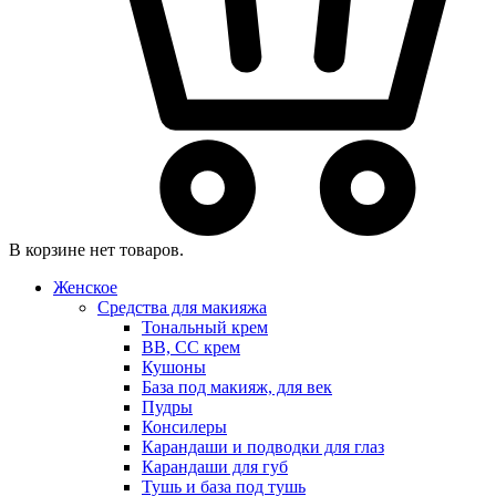
В корзине нет товаров.
Женское
Средства для макияжа
Тональный крем
BB, CC крем
Кушоны
База под макияж, для век
Пудры
Консилеры
Карандаши и подводки для глаз
Карандаши для губ
Тушь и база под тушь