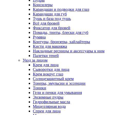
Пудры
Консилеры
Карандаши и подводки для глаз
Карандаши для губ
Тушь и база под тушь
Всё для бровей
Фиксатор для бровей
Помады, тинты, блески для губ
Румяна
Контуры, бронзеры, хайлайтеры
Кисти для макияжа
Накладные ресницы и аксессуары к ним
Палетки теней
Уход за лицом
Крем для лица
Сыворотки для лица
Крем вокруг глаз
Солнцезащитный крем
Тонеры, эмульсии и эссенции
Тоники
Гели и пенки для умывания
Энзимные пудры
Гидрофильные масла
Мицеллярная вода
Спреи для лица