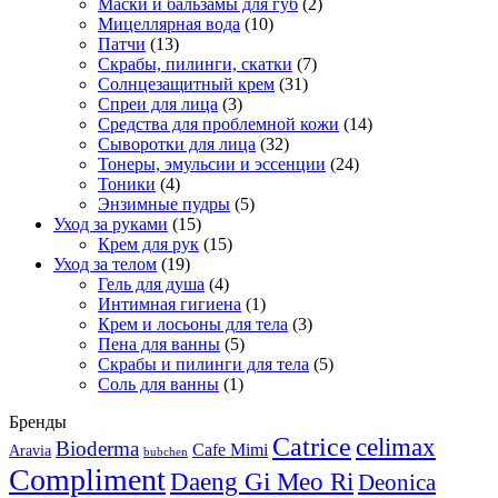
Маски и бальзамы для губ
(2)
Мицеллярная вода
(10)
Патчи
(13)
Скрабы, пилинги, скатки
(7)
Солнцезащитный крем
(31)
Спреи для лица
(3)
Средства для проблемной кожи
(14)
Сыворотки для лица
(32)
Тонеры, эмульсии и эссенции
(24)
Тоники
(4)
Энзимные пудры
(5)
Уход за руками
(15)
Крем для рук
(15)
Уход за телом
(19)
Гель для душа
(4)
Интимная гигиена
(1)
Крем и лосьоны для тела
(3)
Пена для ванны
(5)
Скрабы и пилинги для тела
(5)
Соль для ванны
(1)
Бренды
Catrice
celimax
Bioderma
Cafe Mimi
Aravia
bubchen
Compliment
Daeng Gi Meo Ri
Deonica