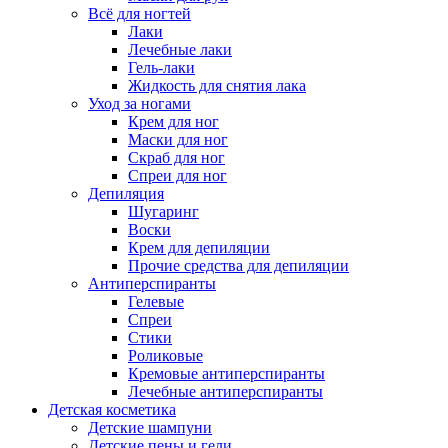
Всё для ногтей
Лаки
Лечебные лаки
Гель-лаки
Жидкость для снятия лака
Уход за ногами
Крем для ног
Маски для ног
Скраб для ног
Спреи для ног
Депиляция
Шугаринг
Воски
Крем для депиляции
Прочие средства для депиляции
Антиперспиранты
Гелевые
Спреи
Стики
Роликовые
Кремовые антиперспиранты
Лечебные антиперспиранты
Детская косметика
Детские шампуни
Детские пены и гели