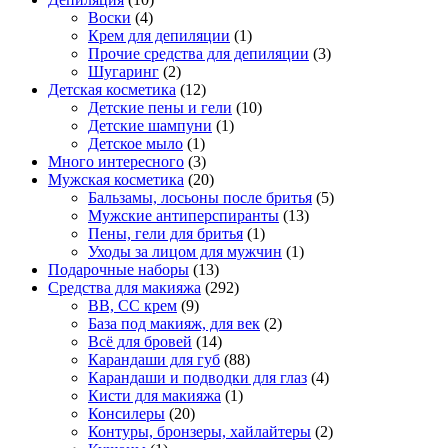
Воски
(4)
Крем для депиляции
(1)
Прочие средства для депиляции
(3)
Шугаринг
(2)
Детская косметика
(12)
Детские пены и гели
(10)
Детские шампуни
(1)
Детское мыло
(1)
Много интересного
(3)
Мужская косметика
(20)
Бальзамы, лосьоны после бритья
(5)
Мужские антиперспиранты
(13)
Пены, гели для бритья
(1)
Уходы за лицом для мужчин
(1)
Подарочные наборы
(13)
Средства для макияжа
(292)
BB, CC крем
(9)
База под макияж, для век
(2)
Всё для бровей
(14)
Карандаши для губ
(88)
Карандаши и подводки для глаз
(4)
Кисти для макияжа
(1)
Консилеры
(20)
Контуры, бронзеры, хайлайтеры
(2)