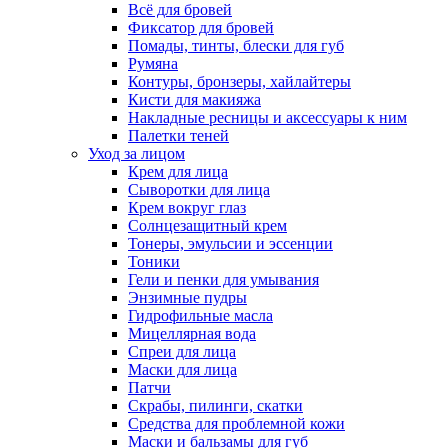
Всё для бровей
Фиксатор для бровей
Помады, тинты, блески для губ
Румяна
Контуры, бронзеры, хайлайтеры
Кисти для макияжа
Накладные ресницы и аксессуары к ним
Палетки теней
Уход за лицом
Крем для лица
Сыворотки для лица
Крем вокруг глаз
Солнцезащитный крем
Тонеры, эмульсии и эссенции
Тоники
Гели и пенки для умывания
Энзимные пудры
Гидрофильные масла
Мицеллярная вода
Спреи для лица
Маски для лица
Патчи
Скрабы, пилинги, скатки
Средства для проблемной кожи
Маски и бальзамы для губ