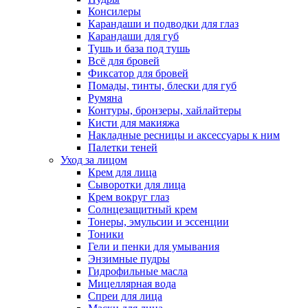
Консилеры
Карандаши и подводки для глаз
Карандаши для губ
Тушь и база под тушь
Всё для бровей
Фиксатор для бровей
Помады, тинты, блески для губ
Румяна
Контуры, бронзеры, хайлайтеры
Кисти для макияжа
Накладные ресницы и аксессуары к ним
Палетки теней
Уход за лицом
Крем для лица
Сыворотки для лица
Крем вокруг глаз
Солнцезащитный крем
Тонеры, эмульсии и эссенции
Тоники
Гели и пенки для умывания
Энзимные пудры
Гидрофильные масла
Мицеллярная вода
Спреи для лица