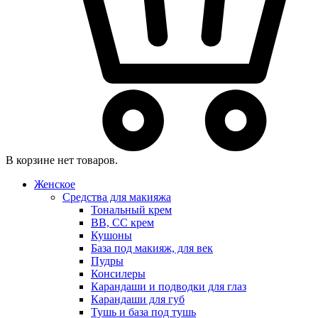
В корзине нет товаров.
Женское
Средства для макияжа
Тональный крем
BB, CC крем
Кушоны
База под макияж, для век
Пудры
Консилеры
Карандаши и подводки для глаз
Карандаши для губ
Тушь и база под тушь