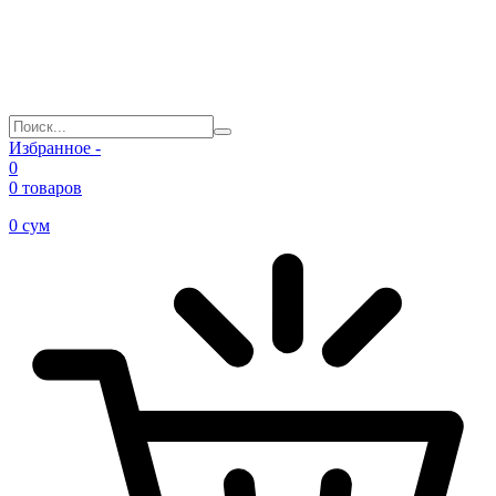
Избранное -
0
0 товаров
0
сум