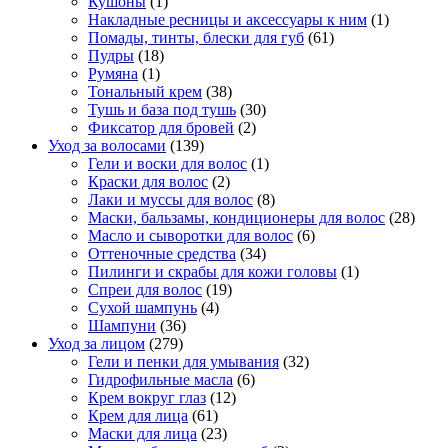
Кушоны
(1)
Накладные ресницы и аксессуары к ним
(1)
Помады, тинты, блески для губ
(61)
Пудры
(18)
Румяна
(1)
Тональный крем
(38)
Тушь и база под тушь
(30)
Фиксатор для бровей
(2)
Уход за волосами
(139)
Гели и воски для волос
(1)
Краски для волос
(2)
Лаки и муссы для волос
(8)
Маски, бальзамы, кондиционеры для волос
(28)
Масло и сыворотки для волос
(6)
Оттеночные средства
(34)
Пилинги и скрабы для кожи головы
(1)
Спреи для волос
(19)
Сухой шампунь
(4)
Шампуни
(36)
Уход за лицом
(279)
Гели и пенки для умывания
(32)
Гидрофильные масла
(6)
Крем вокруг глаз
(12)
Крем для лица
(61)
Маски для лица
(23)