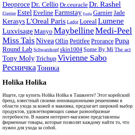
Dr. Rashel
Deoproce
Dr. Cellio
Dr.ceuracle
Estel
Farmstay
Eveline
Garnier
Jade
Elastine
Frudia
Lumene
L'Oreal Paris
Kerasys
Loreal
Lador
Maybelline
Medi-Peel
Luxvisage
Manyo
Miss Tais
Nivea
Pupa
Petitfee
Ollin
Prorance
Round Lab
skin1004
Some By Mi
The act
Schwarzkopf
Vivienne Sabo
Tony Moly
Trichup
Ресничка
Тоника
Holika Holika
Ищете, где купить Holika Holika в Ташкенте? Этот корейский
бренд, известный своими инновационными решениями в
области ухода за кожей и макияжа, предлагает широкий выбор
продуктов, удовлетворяющих самые разнообразные
потребности. В нашем интернет-магазине представлены
фирменные товары, которые позволят каждому найти то, что
нужно для ухода за собой.