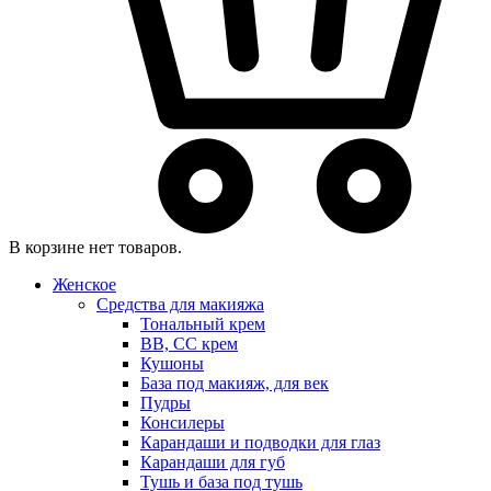
В корзине нет товаров.
Женское
Средства для макияжа
Тональный крем
BB, CC крем
Кушоны
База под макияж, для век
Пудры
Консилеры
Карандаши и подводки для глаз
Карандаши для губ
Тушь и база под тушь