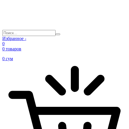
Избранное -
0
0 товаров
0
сум