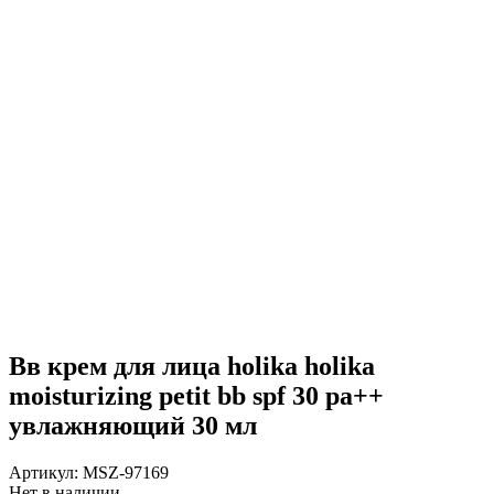
Вв крем для лица holika holika
moisturizing petit bb spf 30 pa++
увлажняющий 30 мл
Артикул:
MSZ-97169
Нет в наличии