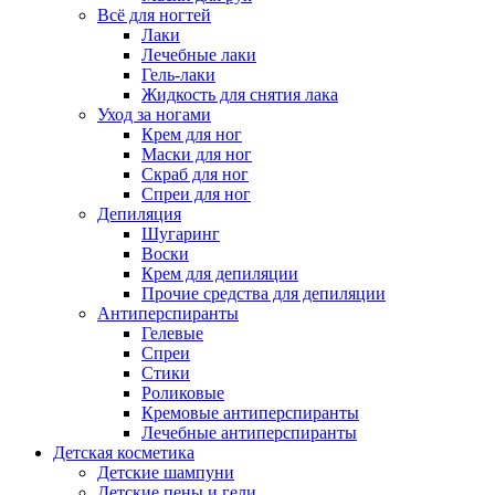
Всё для ногтей
Лаки
Лечебные лаки
Гель-лаки
Жидкость для снятия лака
Уход за ногами
Крем для ног
Маски для ног
Скраб для ног
Спреи для ног
Депиляция
Шугаринг
Воски
Крем для депиляции
Прочие средства для депиляции
Антиперспиранты
Гелевые
Спреи
Стики
Роликовые
Кремовые антиперспиранты
Лечебные антиперспиранты
Детская косметика
Детские шампуни
Детские пены и гели