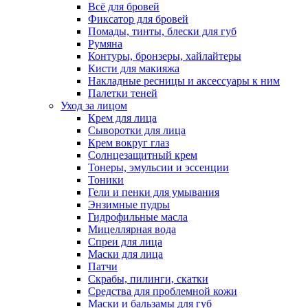
Всё для бровей
Фиксатор для бровей
Помады, тинты, блески для губ
Румяна
Контуры, бронзеры, хайлайтеры
Кисти для макияжа
Накладные ресницы и аксессуары к ним
Палетки теней
Уход за лицом
Крем для лица
Сыворотки для лица
Крем вокруг глаз
Солнцезащитный крем
Тонеры, эмульсии и эссенции
Тоники
Гели и пенки для умывания
Энзимные пудры
Гидрофильные масла
Мицеллярная вода
Спреи для лица
Маски для лица
Патчи
Скрабы, пилинги, скатки
Средства для проблемной кожи
Маски и бальзамы для губ