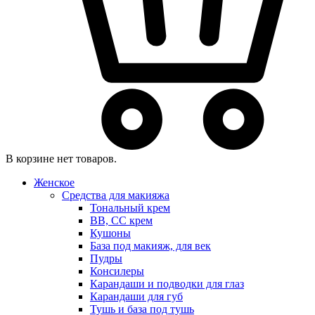
В корзине нет товаров.
Женское
Средства для макияжа
Тональный крем
BB, CC крем
Кушоны
База под макияж, для век
Пудры
Консилеры
Карандаши и подводки для глаз
Карандаши для губ
Тушь и база под тушь