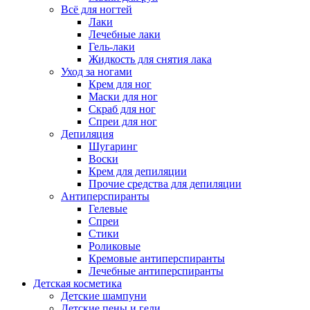
Всё для ногтей
Лаки
Лечебные лаки
Гель-лаки
Жидкость для снятия лака
Уход за ногами
Крем для ног
Маски для ног
Скраб для ног
Спреи для ног
Депиляция
Шугаринг
Воски
Крем для депиляции
Прочие средства для депиляции
Антиперспиранты
Гелевые
Спреи
Стики
Роликовые
Кремовые антиперспиранты
Лечебные антиперспиранты
Детская косметика
Детские шампуни
Детские пены и гели