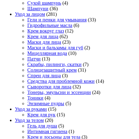
Сухой шампунь
(4)
Шампуни
(36)
Уход за лицом
(281)
Гели и пенки для умывания
(33)
Гидрофильные масла
(6)
Крем вокруг глаз
(12)
Крем для лица
(62)
Маски для лица
(23)
Маски и бальзамы для губ
(2)
Мицеллярная вода
(10)
Патчи
(13)
Скрабы, пилинги, скатки
(7)
Солнцезащитный крем
(31)
Спреи для лица
(3)
Средства для проблемной кожи
(14)
Сыворотки для лица
(32)
Тонеры, эмульсии и эссенции
(24)
Тоники
(4)
Энзимные пудры
(5)
Уход за руками
(15)
Крем для рук
(15)
Уход за телом
(20)
Гель для душа
(5)
Интимная гигиена
(1)
Крем и лосьоны для тела
(3)