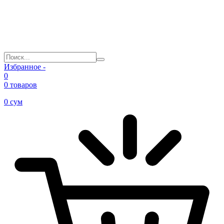
Избранное -
0
0 товаров
0
сум