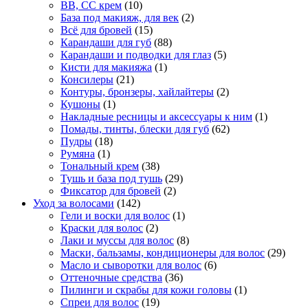
BB, CC крем
(10)
База под макияж, для век
(2)
Всё для бровей
(15)
Карандаши для губ
(88)
Карандаши и подводки для глаз
(5)
Кисти для макияжа
(1)
Консилеры
(21)
Контуры, бронзеры, хайлайтеры
(2)
Кушоны
(1)
Накладные ресницы и аксессуары к ним
(1)
Помады, тинты, блески для губ
(62)
Пудры
(18)
Румяна
(1)
Тональный крем
(38)
Тушь и база под тушь
(29)
Фиксатор для бровей
(2)
Уход за волосами
(142)
Гели и воски для волос
(1)
Краски для волос
(2)
Лаки и муссы для волос
(8)
Маски, бальзамы, кондиционеры для волос
(29)
Масло и сыворотки для волос
(6)
Оттеночные средства
(36)
Пилинги и скрабы для кожи головы
(1)
Спреи для волос
(19)