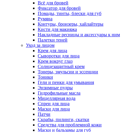
Всё для бровей
Фиксатор для бровей
Помады, тинты, блески для губ
Румяна
Контуры, бронзеры, хайлайтеры
Кисти для макияжа
Накладные ресницы и аксессуары к ним
Палетки теней
Уход за лицом
Крем для лица
Сыворотки для лица
Крем вокруг глаз
Солнцезащитный крем
Тонеры, эмульсии и эссенции
Тоники
Гели и пенки для умывания
Энзимные пудры
Гидрофильные масла
Мицеллярная вода
Спреи для лица
Маски для лица
Патчи
Скрабы, пилинги, скатки
Средства для проблемной кожи
Маски и бальзамы для губ