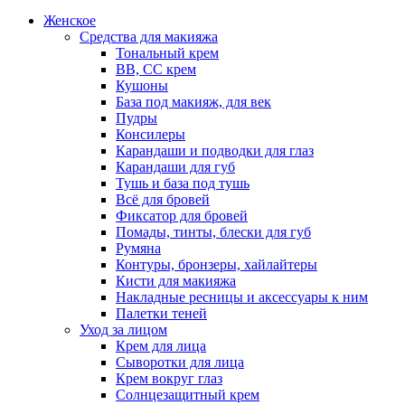
Женское
Средства для макияжа
Тональный крем
BB, CC крем
Кушоны
База под макияж, для век
Пудры
Консилеры
Карандаши и подводки для глаз
Карандаши для губ
Тушь и база под тушь
Всё для бровей
Фиксатор для бровей
Помады, тинты, блески для губ
Румяна
Контуры, бронзеры, хайлайтеры
Кисти для макияжа
Накладные ресницы и аксессуары к ним
Палетки теней
Уход за лицом
Крем для лица
Сыворотки для лица
Крем вокруг глаз
Солнцезащитный крем