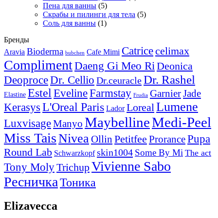
Пена для ванны
(5)
Скрабы и пилинги для тела
(5)
Соль для ванны
(1)
Бренды
Catrice
celimax
Bioderma
Aravia
Cafe Mimi
bubchen
Compliment
Daeng Gi Meo Ri
Deonica
Dr. Rashel
Deoproce
Dr. Cellio
Dr.ceuracle
Estel
Farmstay
Eveline
Garnier
Jade
Elastine
Frudia
Lumene
L'Oreal Paris
Kerasys
Loreal
Lador
Maybelline
Medi-Peel
Luxvisage
Manyo
Miss Tais
Nivea
Pupa
Petitfee
Ollin
Prorance
Round Lab
skin1004
Some By Mi
The act
Schwarzkopf
Vivienne Sabo
Tony Moly
Trichup
Ресничка
Тоника
Elizavecca