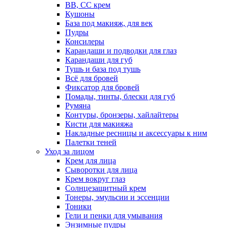
BB, CC крем
Кушоны
База под макияж, для век
Пудры
Консилеры
Карандаши и подводки для глаз
Карандаши для губ
Тушь и база под тушь
Всё для бровей
Фиксатор для бровей
Помады, тинты, блески для губ
Румяна
Контуры, бронзеры, хайлайтеры
Кисти для макияжа
Накладные ресницы и аксессуары к ним
Палетки теней
Уход за лицом
Крем для лица
Сыворотки для лица
Крем вокруг глаз
Солнцезащитный крем
Тонеры, эмульсии и эссенции
Тоники
Гели и пенки для умывания
Энзимные пудры