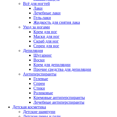
Всё для ногтей
Лаки
Лечебные лаки
Гель-лаки
Жидкость для снятия лака
Уход за ногами
Крем для ног
Маски для ног
Скраб для ног
Спреи для ног
Депиляция
Шугаринг
Воски
Крем для депиляции
Прочие средства для депиляции
Антиперспиранты
Гелевые
Спреи
Стики
Роликовые
Кремовые антиперспиранты
Лечебные антиперспиранты
Детская косметика
Детские шампуни
Детские пены и гели