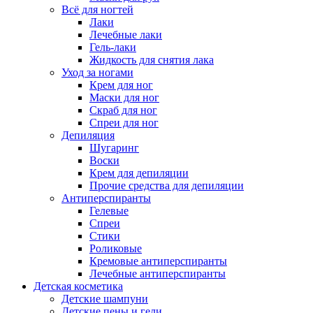
Всё для ногтей
Лаки
Лечебные лаки
Гель-лаки
Жидкость для снятия лака
Уход за ногами
Крем для ног
Маски для ног
Скраб для ног
Спреи для ног
Депиляция
Шугаринг
Воски
Крем для депиляции
Прочие средства для депиляции
Антиперспиранты
Гелевые
Спреи
Стики
Роликовые
Кремовые антиперспиранты
Лечебные антиперспиранты
Детская косметика
Детские шампуни
Детские пены и гели