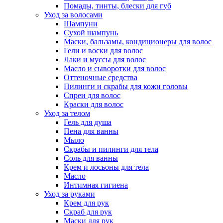
Помады, тинты, блески для губ
Уход за волосами
Шампуни
Сухой шампунь
Маски, бальзамы, кондиционеры для волос
Гели и воски для волос
Лаки и муссы для волос
Масло и сыворотки для волос
Оттеночные средства
Пилинги и скрабы для кожи головы
Спреи для волос
Краски для волос
Уход за телом
Гель для душа
Пена для ванны
Мыло
Скрабы и пилинги для тела
Соль для ванны
Крем и лосьоны для тела
Масло
Интимная гигиена
Уход за руками
Крем для рук
Скраб для рук
Маски для рук