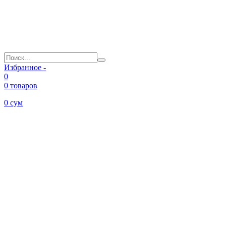
Избранное -
0
0 товаров
0
сум