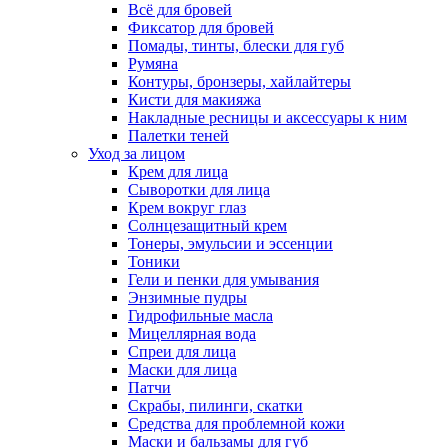
Всё для бровей
Фиксатор для бровей
Помады, тинты, блески для губ
Румяна
Контуры, бронзеры, хайлайтеры
Кисти для макияжа
Накладные ресницы и аксессуары к ним
Палетки теней
Уход за лицом
Крем для лица
Сыворотки для лица
Крем вокруг глаз
Солнцезащитный крем
Тонеры, эмульсии и эссенции
Тоники
Гели и пенки для умывания
Энзимные пудры
Гидрофильные масла
Мицеллярная вода
Спреи для лица
Маски для лица
Патчи
Скрабы, пилинги, скатки
Средства для проблемной кожи
Маски и бальзамы для губ