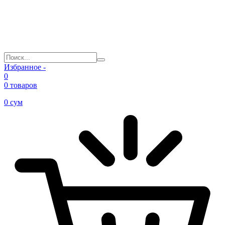
Избранное -
0
0 товаров
0
сум