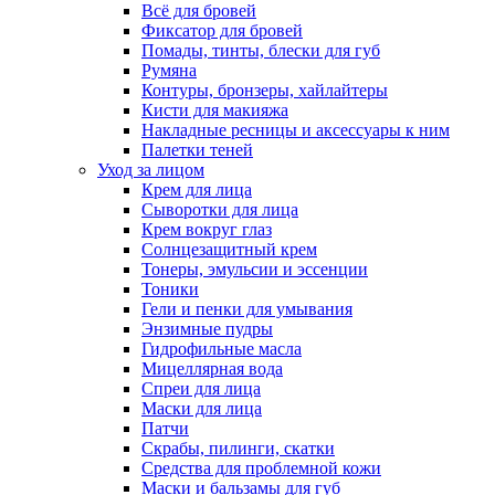
Всё для бровей
Фиксатор для бровей
Помады, тинты, блески для губ
Румяна
Контуры, бронзеры, хайлайтеры
Кисти для макияжа
Накладные ресницы и аксессуары к ним
Палетки теней
Уход за лицом
Крем для лица
Сыворотки для лица
Крем вокруг глаз
Солнцезащитный крем
Тонеры, эмульсии и эссенции
Тоники
Гели и пенки для умывания
Энзимные пудры
Гидрофильные масла
Мицеллярная вода
Спреи для лица
Маски для лица
Патчи
Скрабы, пилинги, скатки
Средства для проблемной кожи
Маски и бальзамы для губ