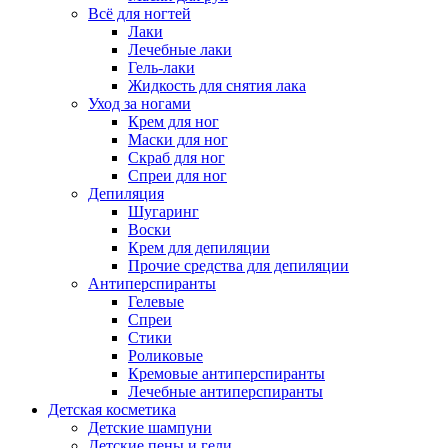
Всё для ногтей
Лаки
Лечебные лаки
Гель-лаки
Жидкость для снятия лака
Уход за ногами
Крем для ног
Маски для ног
Скраб для ног
Спреи для ног
Депиляция
Шугаринг
Воски
Крем для депиляции
Прочие средства для депиляции
Антиперспиранты
Гелевые
Спреи
Стики
Роликовые
Кремовые антиперспиранты
Лечебные антиперспиранты
Детская косметика
Детские шампуни
Детские пены и гели