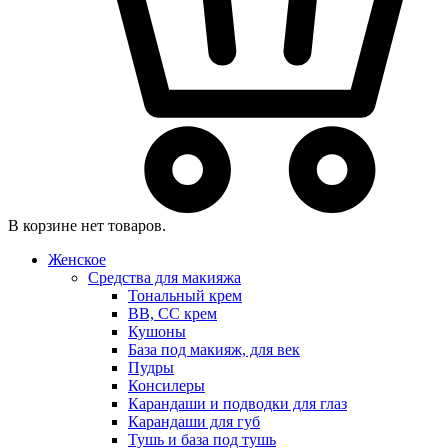
В корзине нет товаров.
Женское
Средства для макияжа
Тональный крем
BB, CC крем
Кушоны
База под макияж, для век
Пудры
Консилеры
Карандаши и подводки для глаз
Карандаши для губ
Тушь и база под тушь