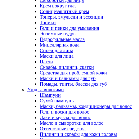
Сыворотки для лица
Крем вокруг глаз
Солнцезащитный крем
Тонеры, эмульсии и эссенции
Тоники
Гели и пенки для умывания
Энзимные пудры
Гидрофильные масла
Мицеллярная вода
Спреи для лица
Маски для лица
Патчи
Скрабы, пилинги, скатки
Средства для проблемной кожи
Маски и бальзамы для губ
Помады, тинты, блески для губ
Уход за волосами
Шампуни
Сухой шампунь
Маски, бальзамы, кондиционеры для волос
Гели и воски для волос
Лаки и муссы для волос
Масло и сыворотки для волос
Оттеночные средства
Пилинги и скрабы для кожи головы