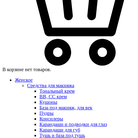
В корзине нет товаров.
Женское
Средства для макияжа
Тональный крем
BB, CC крем
Кушоны
База под макияж, для век
Пудры
Консилеры
Карандаши и подводки для глаз
Карандаши для губ
Тушь и база под тушь