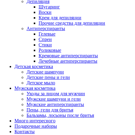
Депиляция
Шугаринг
Воски
Крем для депиляции
Прочие средства для депиляции
Антиперспиранты
Гелевые
Спреи
Стики
Роликовые
Кремовые антиперспиранты
Лечебные антиперспиранты
Детская косметика
Детские шампуни
Детские пены и гели
Детское мыло
Мужская косметика
Уходы за лицом для мужчин
Мужские шампуни и гели
Мужские антиперспиранты
Пены, гели для бритья
Бальзамы, лосьоны после бритья
Много интересного
Подарочные наборы
Контакты