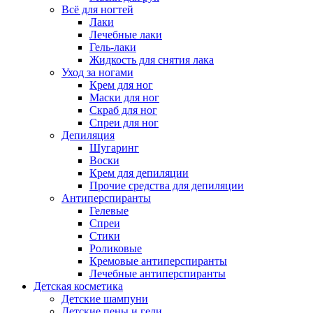
Всё для ногтей
Лаки
Лечебные лаки
Гель-лаки
Жидкость для снятия лака
Уход за ногами
Крем для ног
Маски для ног
Скраб для ног
Спреи для ног
Депиляция
Шугаринг
Воски
Крем для депиляции
Прочие средства для депиляции
Антиперспиранты
Гелевые
Спреи
Стики
Роликовые
Кремовые антиперспиранты
Лечебные антиперспиранты
Детская косметика
Детские шампуни
Детские пены и гели