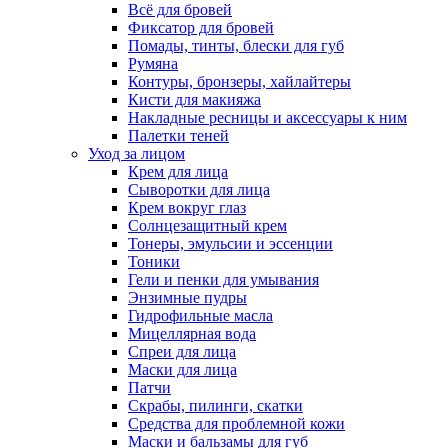
Всё для бровей
Фиксатор для бровей
Помады, тинты, блески для губ
Румяна
Контуры, бронзеры, хайлайтеры
Кисти для макияжа
Накладные ресницы и аксессуары к ним
Палетки теней
Уход за лицом
Крем для лица
Сыворотки для лица
Крем вокруг глаз
Солнцезащитный крем
Тонеры, эмульсии и эссенции
Тоники
Гели и пенки для умывания
Энзимные пудры
Гидрофильные масла
Мицеллярная вода
Спреи для лица
Маски для лица
Патчи
Скрабы, пилинги, скатки
Средства для проблемной кожи
Маски и бальзамы для губ