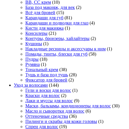
BB, CC крем
(10)
База под макияж, для век
(2)
Всё для бровей
(15)
Карандаши для губ
(81)
Карандаши и подводки для глаз
(4)
Кисти для макияжа
(1)
Консилеры
(21)
Контуры, бронзеры, хайлайтеры
(2)
Кушоны
(1)
Накладные ресницы и аксессуары к ним
(1)
Помады, тинты, блески для губ
(58)
Пудры
(18)
Румяна
(1)
Тональный крем
(38)
Тушь и база под тушь
(28)
Фиксатор для бровей
(2)
Уход за волосами
(144)
Гели и воски для волос
(1)
Краски для волос
(2)
Лаки и муссы для волос
(9)
Маски, бальзамы, кондиционеры для волос
(30)
Масло и сыворотки для волос
(6)
Оттеночные средства
(36)
Пилинги и скрабы для кожи головы
(1)
Спреи для волос
(19)