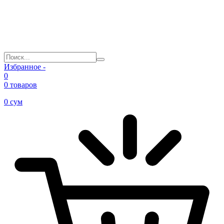
Избранное -
0
0 товаров
0
сум