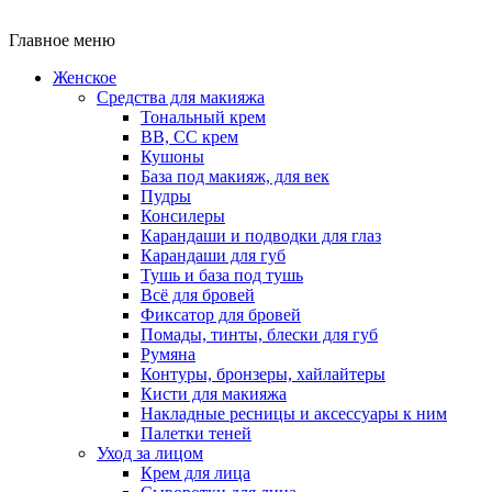
Главное меню
Женское
Средства для макияжа
Тональный крем
BB, CC крем
Кушоны
База под макияж, для век
Пудры
Консилеры
Карандаши и подводки для глаз
Карандаши для губ
Тушь и база под тушь
Всё для бровей
Фиксатор для бровей
Помады, тинты, блески для губ
Румяна
Контуры, бронзеры, хайлайтеры
Кисти для макияжа
Накладные ресницы и аксессуары к ним
Палетки теней
Уход за лицом
Крем для лица