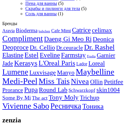
Пена для ванны
(5)
Скрабы и пилинги для тела
(5)
Соль для ванны
(1)
Бренды
Catrice
celimax
Bioderma
Aravia
Cafe Mimi
bubchen
Compliment
Daeng Gi Meo Ri
Deonica
Dr. Rashel
Deoproce
Dr. Cellio
Dr.ceuracle
Estel
Elastine
Eveline
Farmstay
Garnier
Frudia
Kerasys
L'Oreal Paris
Loreal
Jade
Lador
Maybelline
Lumene
Luxvisage
Manyo
Medi-Peel
Miss Tais
Nivea
Petitfee
Ollin
Pupa
Round Lab
skin1004
Prorance
Schwarzkopf
Tony Moly
Trichup
Some By Mi
The act
Vivienne Sabo
Ресничка
Тоника
zenzia