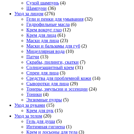
Сухой шампунь
(4)
Шампуни
(36)
Уход за лицом
(276)
Гели и пенки для умывания
(32)
Гидрофильные масла
(6)
Крем вокруг глаз
(12)
Крем для лица
(61)
Маски для лица
(23)
Маски и бальзамы для губ
(2)
Мицеллярная вода
(10)
Патчи
(13)
Скрабы, пилинги, скатки
(7)
Солнцезащитный крем
(31)
Спреи для лица
(3)
Средства для проблемной кожи
(14)
Сыворотки для лица
(29)
Тонеры, эмульсии и эссенции
(24)
Тоники
(4)
Энзимные пудры
(5)
Уход за руками
(15)
Крем для рук
(15)
Уход за телом
(20)
Гель для душа
(5)
Интимная гигиена
(1)
Крем и лосьоны для тела
(3)