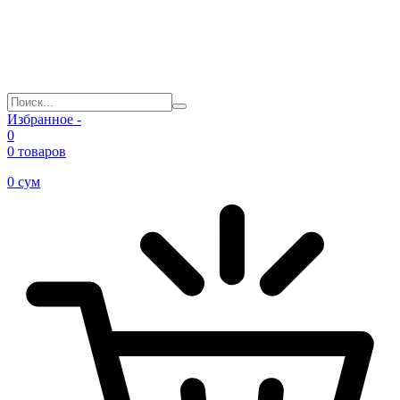
Избранное -
0
0 товаров
0
сум