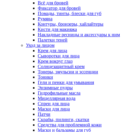
Всё для бровей
Фиксатор для бровей
Помады, тинты, блески для губ
Румяна
Контуры, бронзеры, хайлайтеры
Кисти для макияжа
Накладные ресницы и аксессуары к ним
Палетки теней
Уход за лицом
Крем для лица
Сыворотки для лица
Крем вокруг глаз
Солнцезащитный крем
Тонеры, эмульсии и эссенции
Тоники
Гели и пенки для умывания
Энзимные пудры
Гидрофильные масла
Мицеллярная вода
Спреи для лица
Маски для лица
Патчи
Скрабы, пилинги, скатки
Средства для проблемной кожи
Маски и бальзамы для губ