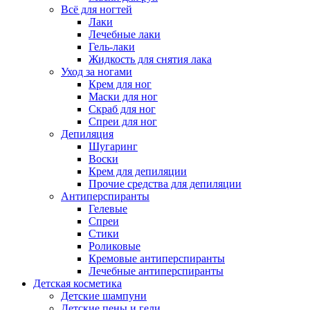
Всё для ногтей
Лаки
Лечебные лаки
Гель-лаки
Жидкость для снятия лака
Уход за ногами
Крем для ног
Маски для ног
Скраб для ног
Спреи для ног
Депиляция
Шугаринг
Воски
Крем для депиляции
Прочие средства для депиляции
Антиперспиранты
Гелевые
Спреи
Стики
Роликовые
Кремовые антиперспиранты
Лечебные антиперспиранты
Детская косметика
Детские шампуни
Детские пены и гели