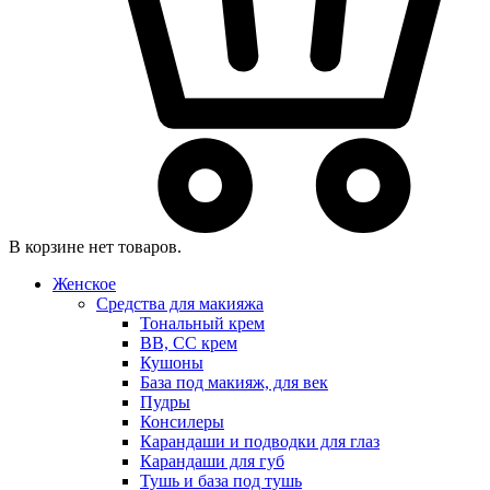
В корзине нет товаров.
Женское
Средства для макияжа
Тональный крем
BB, CC крем
Кушоны
База под макияж, для век
Пудры
Консилеры
Карандаши и подводки для глаз
Карандаши для губ
Тушь и база под тушь