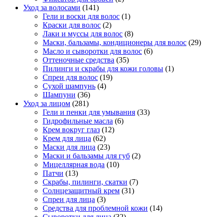
Уход за волосами
(141)
Гели и воски для волос
(1)
Краски для волос
(2)
Лаки и муссы для волос
(8)
Маски, бальзамы, кондиционеры для волос
(29)
Масло и сыворотки для волос
(6)
Оттеночные средства
(35)
Пилинги и скрабы для кожи головы
(1)
Спреи для волос
(19)
Сухой шампунь
(4)
Шампуни
(36)
Уход за лицом
(281)
Гели и пенки для умывания
(33)
Гидрофильные масла
(6)
Крем вокруг глаз
(12)
Крем для лица
(62)
Маски для лица
(23)
Маски и бальзамы для губ
(2)
Мицеллярная вода
(10)
Патчи
(13)
Скрабы, пилинги, скатки
(7)
Солнцезащитный крем
(31)
Спреи для лица
(3)
Средства для проблемной кожи
(14)
Сыворотки для лица
(32)