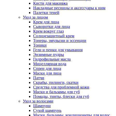
Кисти для макияжа
Накладные ресницы и аксессуары к ним
Палетки теней
Уход за лицом
Крем для лица
Сыворотки для лица
Крем вокруг глаз
Солнцезащитный крем
Тонеры, эмульсии и эссенции
Тоники
Гели и пенки для умывания
Энзимные пудры
Гидрофильные масла
Мицеллярная вода
Спреи для лица
Маски для лица
Патчи
Скрабы, пилинги, скатки
Средства для проблемной кожи
Маски и бальзамы для губ
Помады, тинты, блески для губ
Уход за волосами
Шампуни
Сухой шампунь
Маски, бальзамы, кондиционеры для волос