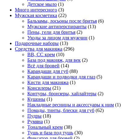
Детское мыло
(1)
Много интересного
(3)
Мужская косметика
(22)
Бальзамы, лосьоны после бритья
(6)
Мужские антиперспиранты
(13)
Пены, гели для бритья
(2)
Уходы за лицом для мужчин
(1)
Подарочные наборы
(13)
Средства для макияжа
(296)
BB, CC крем
(10)
База под макияж, для век
(2)
Всё для бровей
(14)
Карандаши для губ
(88)
Карандаши и подводки для глаз
(5)
Кисти для макияжа
(1)
Консилеры
(21)
Контуры, бронзеры, хайлайтеры
(2)
Кушоны
(1)
Накладные ресницы и аксессуары к ним
(1)
Помады, тинты, блески для губ
(62)
Пудры
(18)
Румяна
(1)
Тональный крем
(38)
Тушь и база под тушь
(30)
Фиксатор для бровей
(2)