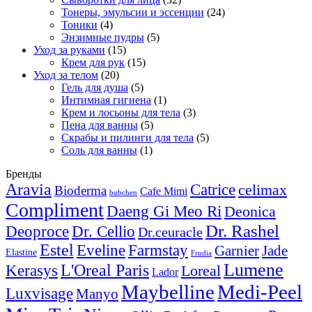
Тонеры, эмульсии и эссенции
(24)
Тоники
(4)
Энзимные пудры
(5)
Уход за руками
(15)
Крем для рук
(15)
Уход за телом
(20)
Гель для душа
(5)
Интимная гигиена
(1)
Крем и лосьоны для тела
(3)
Пена для ванны
(5)
Скрабы и пилинги для тела
(5)
Соль для ванны
(1)
Бренды
Aravia
Catrice
celimax
Bioderma
Cafe Mimi
bubchen
Compliment
Daeng Gi Meo Ri
Deonica
Dr. Rashel
Deoproce
Dr. Cellio
Dr.ceuracle
Estel
Farmstay
Eveline
Garnier
Jade
Elastine
Frudia
Lumene
L'Oreal Paris
Kerasys
Loreal
Lador
Maybelline
Medi-Peel
Luxvisage
Manyo